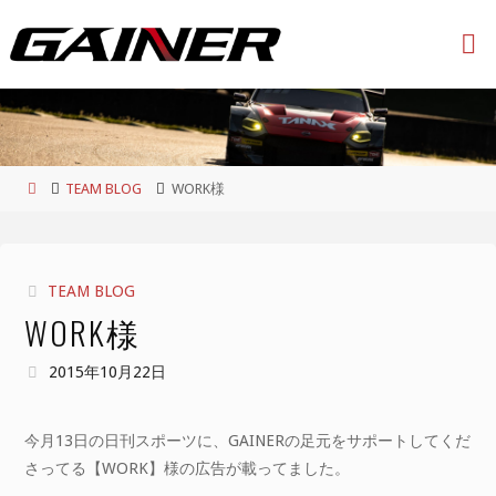
コ
ン
テ
ン
ツ
へ
ス
ホ
TEAM BLOG
WORK様
キ
ー
ッ
ム
プ
TEAM BLOG
WORK様
2015年10月22日
今月13日の日刊スポーツに、GAINERの足元をサポートしてくだ
さってる【WORK】様の広告が載ってました。