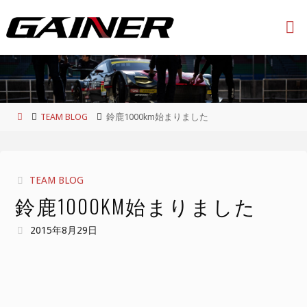
コ
ン
テ
ン
ツ
へ
ス
ホ
TEAM BLOG
鈴鹿1000km始まりました
キ
ー
ッ
ム
プ
TEAM BLOG
鈴鹿1000KM始まりました
2015年8月29日