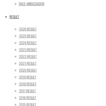
RACE AMBASSADOR
10
11
12
13
14
15
16
17
18
19
20
21
22
23
RESULT
24
25
26
27
28
29
30
31
2026 RESULT
« 5月
2025 RESULT
2024 RESULT
Recent posts
2023 RESULT
【レポート】2026 SUPER GT RD.4 FUJI 11号車 GAINER
2022 RESULT
TANAX Z
2021 RESULT
【ギャラリー】2026 SUPER GT RD.4 FUJI 11号車
2020 RESULT
GAINER TANAX Z
2019 RESULT
【レポート】2026 SUPER GT RD.2 FUJI 11号車 GAINER
2018 RESULT
TANAX Z
2017 RESULT
【ギャラリー】2026 SUPER GT RD.2 FUJI 11号車
2016 RESULT
GAINER TANAX Z
2015 RESULT