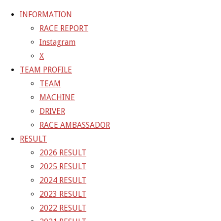
INFORMATION
RACE REPORT
Instagram
コ
X
ン
ホ
TEAM BLOG
平中克幸GAINERF430同乗走行始まります
TEAM PROFILE
テ
ー
TEAM BLOG
TEAM
ン
ム
MACHINE
ツ
平中克幸GAINERF430同乗走
DRIVER
へ
RACE AMBASSADOR
ス
RESULT
行始まります
キ
2026 RESULT
ッ
2025 RESULT
プ
2015年8月16日
2021年4月2日
2024 RESULT
2023 RESULT
同乗走行始まります。
2022 RESULT