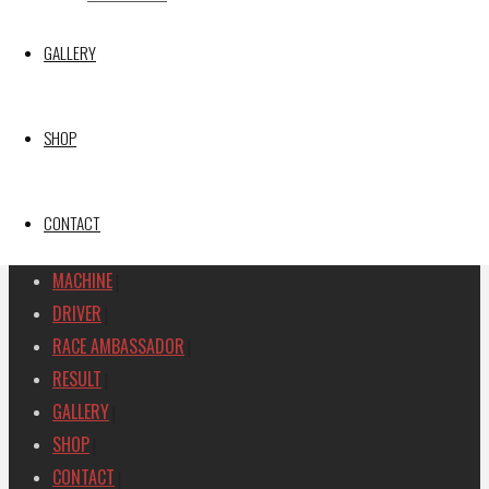
【レポート】2026 SUPER GT RD.1 OKAYAMA 11号車
GAINER TANAX Z
GALLERY
SEARCH
検
SHOP
検
索
索
TOP
|
対
RACE REPORT
|
CONTACT
象:
TEAM
|
MACHINE
|
DRIVER
|
RACE AMBASSADOR
|
RESULT
|
GALLERY
|
SHOP
|
CONTACT
|