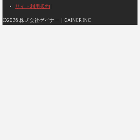
サイト利用規約
|
ト
©2026 株式会社ゲイナー｜GAINER.INC
ッ
プ
に
戻
る