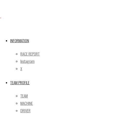
Facebook
INFORMATION
RACE REPORT
X
Instagram
X
Post calendar
TEAM PROFILE
2026年8月
月
火
水
木
金
土
日
TEAM
MACHINE
1
2
DRIVER
3
4
5
6
7
8
9