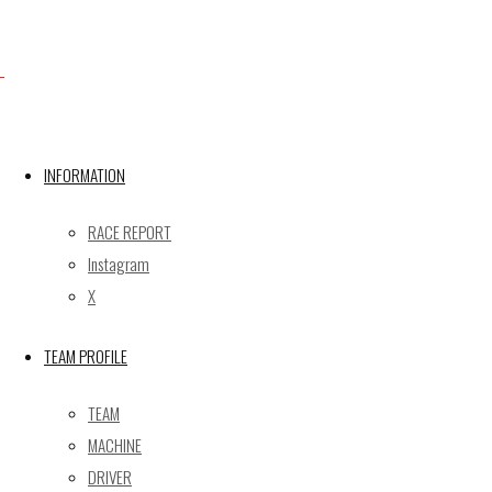
X
INFORMATION
Post calendar
2026年8月
RACE REPORT
月
火
水
木
金
土
日
Instagram
X
1
2
3
4
5
6
7
8
9
TEAM PROFILE
10
11
12
13
14
15
16
17
18
19
20
21
22
23
TEAM
24
25
26
27
28
29
30
MACHINE
31
DRIVER