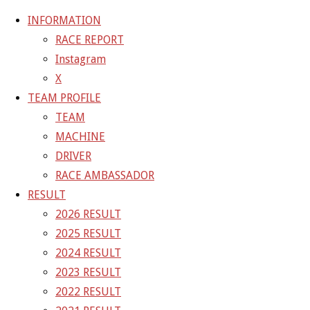
INFORMATION
RACE REPORT
Instagram
コ
X
ン
ホ
TEAM BLOG
10号車ポールポジション11号
TEAM PROFILE
テ
ー
TEAM
ン
ム
ADA6A67D-B75D-4446-9A
MACHINE
ツ
DRIVER
へ
RACE AMBASSADOR
フ
2048 × 1366
ピクセル
10号車ポールポジシ
ス
RESULT
ル
キ
2026 RESULT
サ
前の画像
ッ
2025 RESULT
イ
次の画像
プ
2024 RESULT
ズ
GAINER Inc.
2023 RESULT
2022 RESULT
株式会社ゲイナー