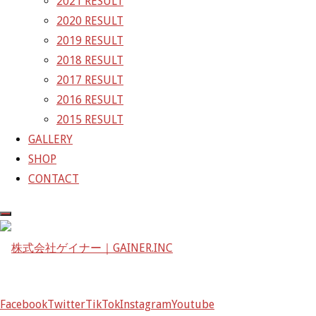
2021 RESULT
〒601-1251
2020 RESULT
京都府京都市左京区八瀬花尻町198-1
2019 RESULT
TEL：075-744-3367
2018 RESULT
FAX：075-744-3368
2017 RESULT
mail@gainer.asia
2016 RESULT
2015 RESULT
GALLERY
SHOP
CONTACT
Facebook
Twitter
TikTok
Instagram
Youtube
Facebook