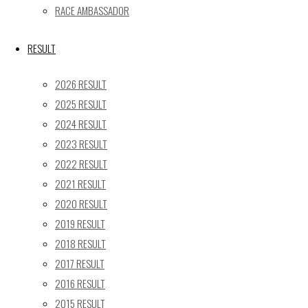
« 5月
RACE AMBASSADOR
Recent posts
RESULT
【レポート】2026 SUPER GT RD.4 FUJI 11号車 GAINER 
2026 RESULT
【ギャラリー】2026 SUPER GT RD.4 FUJI 11号車 GAINER
2025 RESULT
【レポート】2026 SUPER GT RD.2 FUJI 11号車 GAINER 
2024 RESULT
【ギャラリー】2026 SUPER GT RD.2 FUJI 11号車 GAINER
2023 RESULT
【レポート】2026 SUPER GT RD.1 OKAYAMA 11号車 GAI
2022 RESULT
SEARCH
2021 RESULT
検
2020 RESULT
検
索
2019 RESULT
索
TOP
|
対
2018 RESULT
RACE REPORT
|
象:
2017 RESULT
TEAM
|
2016 RESULT
MACHINE
|
2015 RESULT