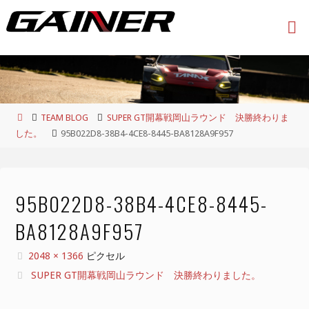
コ
ン
テ
ン
ツ
へ
ス
ホ
TEAM BLOG
SUPER GT開幕戦岡山ラウンド 決勝終わりま
キ
ー
した。
95B022D8-38B4-4CE8-8445-BA8128A9F957
ッ
ム
プ
95B022D8-38B4-4CE8-8445-
BA8128A9F957
フ
2048 × 1366
ピクセル
ル
SUPER GT開幕戦岡山ラウンド 決勝終わりました。
サ