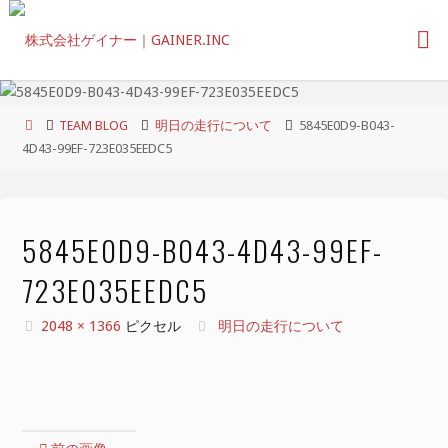
コ
ン
テ
ン
ツ
ホ
TEAM BLOG
明日の走行について
5845E0D9-B043-
へ
ー
4D43-99EF-723E035EEDC5
ス
ム
キ
ッ
プ
5845E0D9-B043-4D43-99EF-
723E035EEDC5
フ
2048 × 1366
ピクセル
明日の走行について
ル
サ
イ
ズ