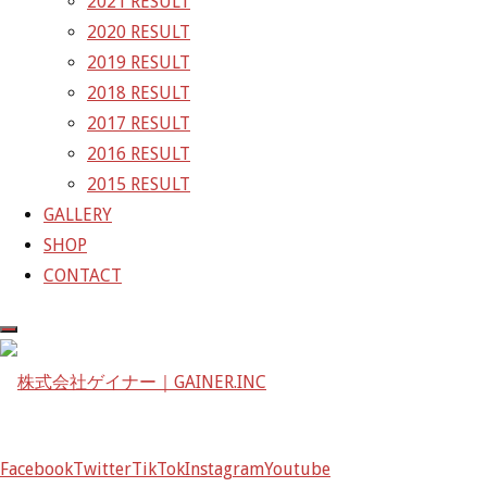
2021 RESULT
ズ
GAINER Inc.
2020 RESULT
2019 RESULT
株式会社ゲイナー
2018 RESULT
〒601-1251
2017 RESULT
京都府京都市左京区八瀬花尻町198-1
2016 RESULT
TEL：075-744-3367
2015 RESULT
FAX：075-744-3368
GALLERY
mail@gainer.asia
SHOP
CONTACT
Facebook
Twitter
TikTok
Instagram
Youtube