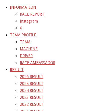
INFORMATION
RACE REPORT
Instagram
コ
X
ン
ホ
TEAM BLOG
富士スピードウェイでGAINERアイテム販
TEAM PROFILE
テ
ー
売！
F1F5859E-7A67-4BBB-BF4E-FB85F58894A1
TEAM
ン
ム
MACHINE
ツ
F1F5859E-7A67-4BBB-BF4E-
DRIVER
へ
RACE AMBASSADOR
ス
FB85F58894A1
RESULT
キ
2026 RESULT
ッ
2025 RESULT
フ
プ
4032 × 3024
ピクセル
富士スピードウェイでGAINER
2024 RESULT
ル
アイテム販売！
2023 RESULT
サ
2022 RESULT
イ
前の画像