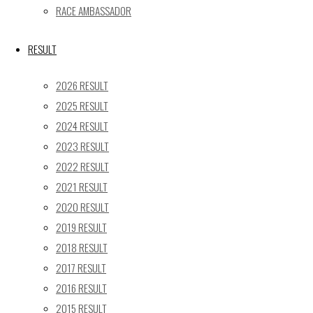
17
18
19
20
21
22
23
RACE AMBASSADOR
24
25
26
27
28
29
30
31
RESULT
« 5月
2026 RESULT
Recent posts
2025 RESULT
2024 RESULT
【レポート】2026 SUPER GT RD.4 FUJI 11号車 GAINER
2023 RESULT
TANAX Z
2022 RESULT
【ギャラリー】2026 SUPER GT RD.4 FUJI 11号車
GAINER TANAX Z
2021 RESULT
【レポート】2026 SUPER GT RD.2 FUJI 11号車 GAINER
2020 RESULT
TANAX Z
2019 RESULT
【ギャラリー】2026 SUPER GT RD.2 FUJI 11号車
2018 RESULT
GAINER TANAX Z
2017 RESULT
【レポート】2026 SUPER GT RD.1 OKAYAMA 11号車
2016 RESULT
GAINER TANAX Z
2015 RESULT