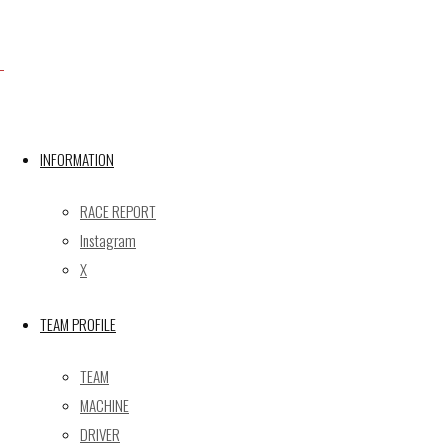
Facebook
INFORMATION
X
RACE REPORT
Instagram
Post calendar
X
2026年8月
月
火
水
木
金
土
日
TEAM PROFILE
1
2
TEAM
3
4
5
6
7
8
9
MACHINE
10
11
12
13
14
15
16
DRIVER