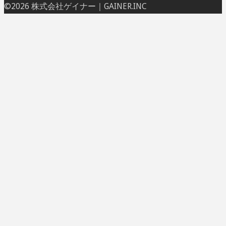
ト
©2026 株式会社ゲイナー｜GAINER.INC
ッ
プ
に
戻
る