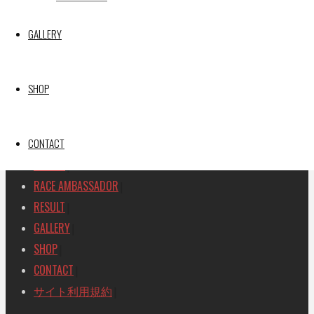
SEARCH
GALLERY
検
検
索
索
TOP
|
SHOP
対
RACE REPORT
|
象:
TEAM
|
MACHINE
CONTACT
|
DRIVER
|
RACE AMBASSADOR
|
RESULT
|
GALLERY
|
SHOP
|
CONTACT
|
サイト利用規約
|