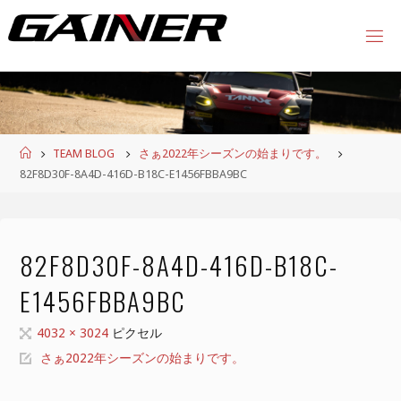
コ
ン
テ
ン
ツ
へ
ス
ホ
TEAM BLOG
さぁ2022年シーズンの始まりです。
キ
ー
82F8D30F-8A4D-416D-B18C-E1456FBBA9BC
ッ
ム
プ
82F8D30F-8A4D-416D-B18C-
E1456FBBA9BC
フ
4032 × 3024
ピクセル
ル
さぁ2022年シーズンの始まりです。
サ