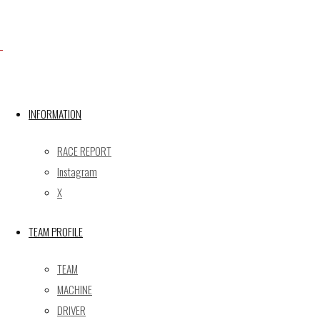
Facebook
INFORMATION
X
RACE REPORT
Instagram
X
Post calendar
2026年8月
TEAM PROFILE
月
火
水
木
金
土
日
TEAM
1
2
MACHINE
3
4
5
6
7
8
9
DRIVER
10
11
12
13
14
15
16