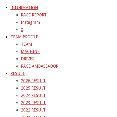
INFORMATION
RACE REPORT
Instagram
コ
X
ン
ホ
TEAM BLOG
SGT第5戦菅生300kmレース決勝ドライバ
TEAM PROFILE
テ
ー
ーコメントup！
4F24D9E1-3BAE-4406-A20C-
TEAM
ン
ム
D8A78F4F060C
MACHINE
ツ
DRIVER
へ
4F24D9E1-3BAE-4406-A20C-
RACE AMBASSADOR
ス
RESULT
キ
D8A78F4F060C
2026 RESULT
ッ
2025 RESULT
プ
2024 RESULT
フ
1668 × 925
ピクセル
SGT第5戦菅生300kmレース決勝
2023 RESULT
ル
ドライバーコメントup！
2022 RESULT
サ