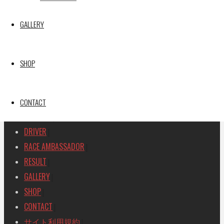
GAINER TANAX Z
GALLERY
SEARCH
検
検
SHOP
索
索
TOP
|
対
RACE REPORT
|
象:
TEAM
CONTACT
|
MACHINE
|
DRIVER
|
RACE AMBASSADOR
|
RESULT
|
GALLERY
|
SHOP
|
CONTACT
|
サイト利用規約
|