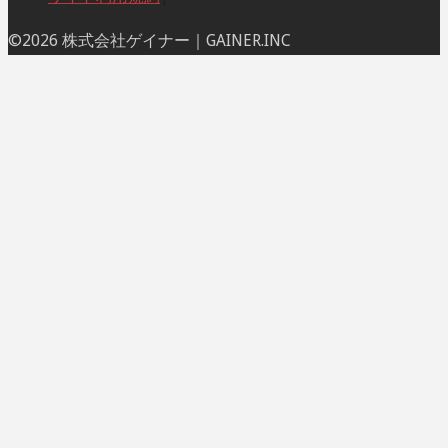
ト
©2026 株式会社ゲイナー｜GAINER.INC
ッ
プ
に
戻
る