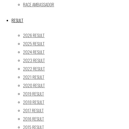
RACE AMBASSADOR
17
18
19
20
21
22
23
24
25
26
27
28
29
30
RESULT
31
2026 RESULT
« 5月
2025 RESULT
Recent posts
2024 RESULT
2023 RESULT
【レポート】2026 SUPER GT RD.4 FUJI 11号車 GAINER
2022 RESULT
TANAX Z
【ギャラリー】2026 SUPER GT RD.4 FUJI 11号車
2021 RESULT
GAINER TANAX Z
2020 RESULT
【レポート】2026 SUPER GT RD.2 FUJI 11号車 GAINER
2019 RESULT
TANAX Z
2018 RESULT
【ギャラリー】2026 SUPER GT RD.2 FUJI 11号車
2017 RESULT
GAINER TANAX Z
2016 RESULT
【レポート】2026 SUPER GT RD.1 OKAYAMA 11号車
2015 RESULT