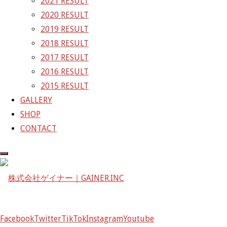
2021 RESULT
イ
前の画像
2020 RESULT
ズ
GAINER Inc.
2019 RESULT
2018 RESULT
株式会社ゲイナー
2017 RESULT
〒601-1251
2016 RESULT
京都府京都市左京区八瀬花尻町198-1
2015 RESULT
TEL：075-744-3367
GALLERY
FAX：075-744-3368
SHOP
mail@gainer.asia
CONTACT
Facebook
Twitter
TikTok
Instagram
Youtube