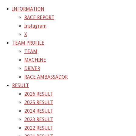
INFORMATION
RACE REPORT
Instagram
コ
X
ン
ホ
TEAM BLOG
SUPERGT Rd5SUGO RACE終了しました
TEAM PROFILE
テ
ー
82995D3D-39D1-452D-B765-BE582B15458E
TEAM
ン
ム
MACHINE
ツ
82995D3D-39D1-452D-B765-
DRIVER
へ
RACE AMBASSADOR
ス
BE582B15458E
RESULT
キ
2026 RESULT
ッ
2025 RESULT
フ
プ
2048 × 1366
ピクセル
SUPERGT Rd5SUGO RACE終了
2024 RESULT
ル
しました
2023 RESULT
サ
2022 RESULT
イ
前の画像