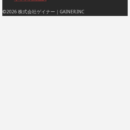
ト
©2026 株式会社ゲイナー｜GAINER.INC
ッ
プ
に
戻
る