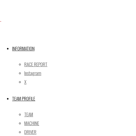
Facebook
INFORMATION
X
RACE REPORT
Instagram
X
Post calendar
2026年8月
TEAM PROFILE
月
火
水
木
金
土
日
TEAM
1
2
MACHINE
3
4
5
6
7
8
9
DRIVER
10
11
12
13
14
15
16