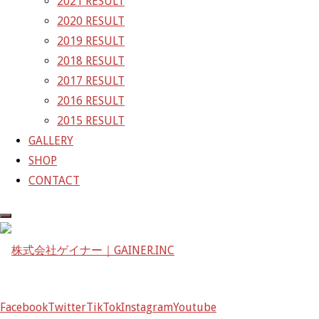
2021 RESULT
ズ
次の画像
2020 RESULT
GAINER Inc.
2019 RESULT
2018 RESULT
株式会社ゲイナー
2017 RESULT
〒601-1251
2016 RESULT
京都府京都市左京区八瀬花尻町198-1
2015 RESULT
TEL：075-744-3367
GALLERY
FAX：075-744-3368
SHOP
mail@gainer.asia
CONTACT
Facebook
Twitter
TikTok
Instagram
Youtube