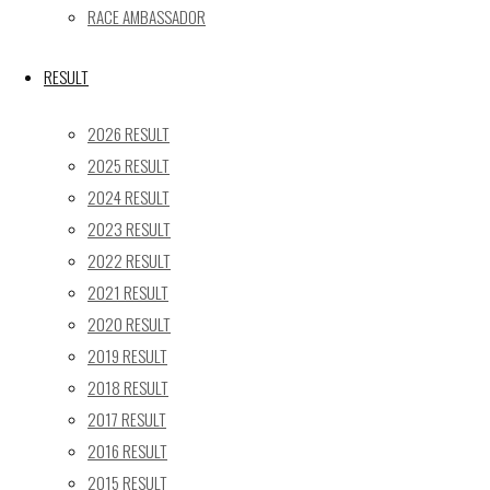
RACE AMBASSADOR
17
18
19
20
21
22
23
24
25
26
27
28
29
30
RESULT
31
2026 RESULT
« 5月
2025 RESULT
Recent posts
2024 RESULT
2023 RESULT
【レポート】2026 SUPER GT RD.4 FUJI 11号車 GAINER
2022 RESULT
TANAX Z
【ギャラリー】2026 SUPER GT RD.4 FUJI 11号車
2021 RESULT
GAINER TANAX Z
2020 RESULT
【レポート】2026 SUPER GT RD.2 FUJI 11号車 GAINER
2019 RESULT
TANAX Z
2018 RESULT
【ギャラリー】2026 SUPER GT RD.2 FUJI 11号車
2017 RESULT
GAINER TANAX Z
2016 RESULT
【レポート】2026 SUPER GT RD.1 OKAYAMA 11号車
2015 RESULT