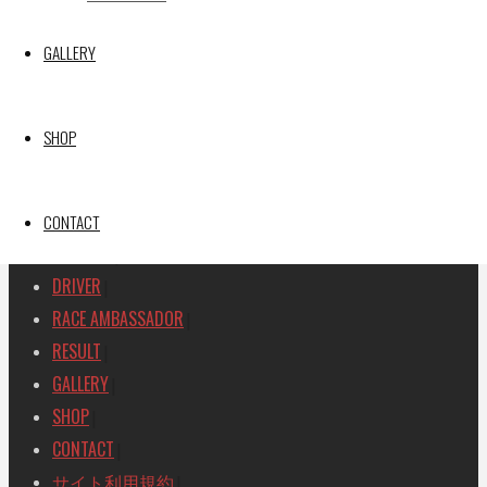
GAINER TANAX Z
GALLERY
SEARCH
検
検
SHOP
索
索
TOP
|
対
RACE REPORT
|
象:
TEAM
CONTACT
|
MACHINE
|
DRIVER
|
RACE AMBASSADOR
|
RESULT
|
GALLERY
|
SHOP
|
CONTACT
|
サイト利用規約
|