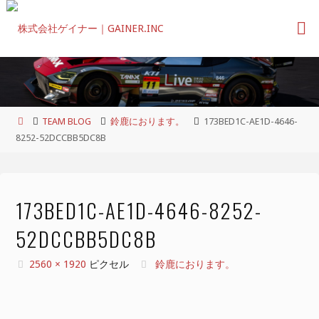
コ
ン
テ
ン
ツ
へ
ス
ホ
TEAM BLOG
鈴鹿におります。
173BED1C-AE1D-4646-
キ
ー
8252-52DCCBB5DC8B
ッ
ム
プ
173BED1C-AE1D-4646-8252-
52DCCBB5DC8B
フ
2560 × 1920
ピクセル
鈴鹿におります。
ル
サ