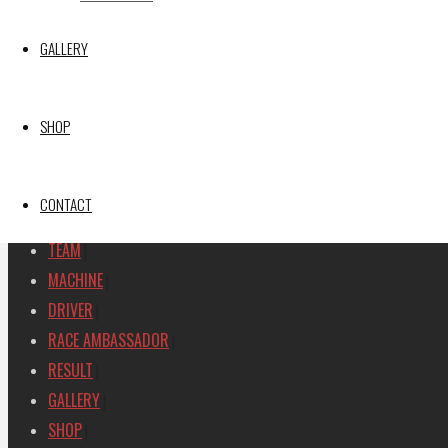
【レポート】2026 SUPER GT RD.2 FUJI 11号車 GAINER 
【ギャラリー】2026 SUPER GT RD.2 FUJI 11号車 GAINER
GALLERY
【レポート】2026 SUPER GT RD.1 OKAYAMA 11号車 GAI
SEARCH
SHOP
検
検
索
索
TOP
|
対
CONTACT
RACE REPORT
|
象:
TEAM
|
MACHINE
|
DRIVER
|
RACE AMBASSADOR
|
RESULT
|
GALLERY
|
SHOP
|