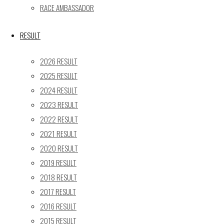
Post calendar
RACE AMBASSADOR
2026年8月
RESULT
月
火
水
木
金
土
日
1
2
2026 RESULT
2025 RESULT
3
4
5
6
7
8
9
2024 RESULT
10
11
12
13
14
15
16
2023 RESULT
17
18
19
20
21
22
23
2022 RESULT
24
25
26
27
28
29
30
2021 RESULT
31
2020 RESULT
« 5月
2019 RESULT
Recent posts
2018 RESULT
2017 RESULT
【レポート】2026 SUPER GT RD.4 FUJI 11号車 GAINER 
2016 RESULT
【ギャラリー】2026 SUPER GT RD.4 FUJI 11号車 GAINER
2015 RESULT