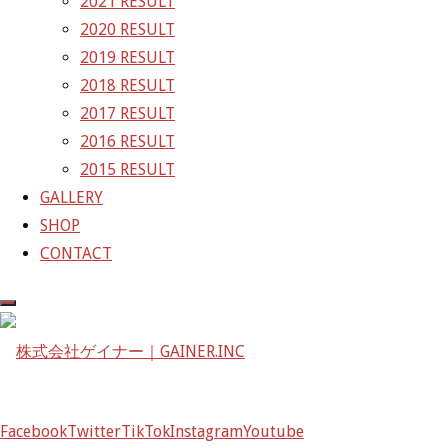
2021 RESULT
2020 RESULT
フリー走行が終わりましたが、、、、、
2019 RESULT
結構厳しいですね。。。
2018 RESULT
2017 RESULT
諦めずにQ1突破目指します！
2016 RESULT
SGT第6戦オートポリス
2015 RESULT
SGT第7戦菅生正式予選結果です
GALLERY
SHOP
GAINER Inc.
CONTACT
株式会社ゲイナー
〒601-1251
京都府京都市左京区八瀬花尻町198-1
TEL：075-744-3367
FAX：075-744-3368
mail@gainer.asia
Facebook
Twitter
TikTok
Instagram
Youtube