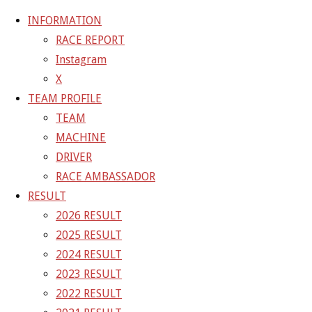
INFORMATION
RACE REPORT
Instagram
コ
X
ン
ホ
TEAM BLOG
SGT第7戦菅生
TEAM PROFILE
テ
ー
TEAM
TEAM BLOG
ン
ム
MACHINE
ツ
SGT第7戦菅生
DRIVER
へ
RACE AMBASSADOR
ス
RESULT
キ
2019年9月21日
2021年4月2日
2026 RESULT
ッ
2025 RESULT
プ
2024 RESULT
2023 RESULT
おはようございます。
2022 RESULT
SGT第7戦菅生予選日です。