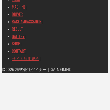
MACHINE
|
DRIVER
|
RACE AMBASSADOR
|
RESULT
|
GALLERY
|
SHOP
|
CONTACT
|
サイト利用規約
|
ト
©2026 株式会社ゲイナー｜GAINER.INC
ッ
プ
に
戻
る