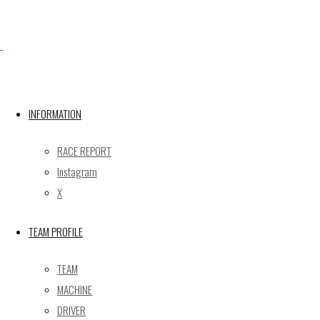
mail@gainer.asia
INFORMATION
RACE REPORT
Instagram
X
TEAM PROFILE
Facebook
TEAM
MACHINE
DRIVER
X