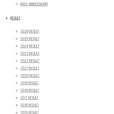
RACE AMBASSADOR
RESULT
Post calendar
2026年8月
2026 RESULT
月
火
水
木
金
土
日
2025 RESULT
1
2
2024 RESULT
2023 RESULT
3
4
5
6
7
8
9
2022 RESULT
10
11
12
13
14
15
16
2021 RESULT
17
18
19
20
21
22
23
2020 RESULT
24
25
26
27
28
29
30
2019 RESULT
31
2018 RESULT
« 5月
2017 RESULT
Recent posts
2016 RESULT
2015 RESULT