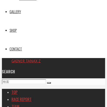
【レポート】2026 SUPER GT RD.4 FUJI 11号車 GAINER
TANAX Z
GALLERY
【ギャラリー】2026 SUPER GT RD.4 FUJI 11号車
GAINER TANAX Z
【レポート】2026 SUPER GT RD.2 FUJI 11号車 GAINER
SHOP
TANAX Z
【ギャラリー】2026 SUPER GT RD.2 FUJI 11号車
GAINER TANAX Z
CONTACT
【レポート】2026 SUPER GT RD.1 OKAYAMA 11号車
GAINER TANAX Z
SEARCH
検
検
索
索
TOP
|
対
RACE REPORT
|
象:
TEAM
|