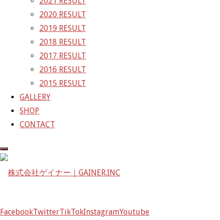
2021 RESULT
2020 RESULT
日陰にいると風があって、熱風じゃないので少しマ
2019 RESULT
シ。
2018 RESULT
週末富士スピードウェイに来られる方は、熱中症対策
2017 RESULT
万全に！！
2016 RESULT
2015 RESULT
水分補給は小まめに！
GALLERY
本日タイから
SHOP
予選日フリー走行
CONTACT
GAINER Inc.
株式会社ゲイナー
〒601-1251
京都府京都市左京区八瀬花尻町198-1
TEL：075-744-3367
Facebook
Twitter
TikTok
Instagram
Youtube
FAX：075-744-3368