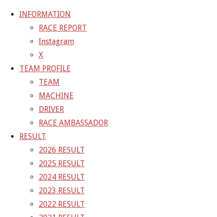
INFORMATION
RACE REPORT
Instagram
コ
X
ン
ホ
TEAM BLOG
第5戦富士搬入日
TEAM PROFILE
テ
ー
TEAM BLOG
TEAM
ン
ム
MACHINE
ツ
第5戦富士搬入日
DRIVER
へ
RACE AMBASSADOR
ス
RESULT
キ
2019年8月2日
2021年4月2日
2026 RESULT
ッ
2025 RESULT
プ
2024 RESULT
2023 RESULT
今週から後半戦。
2022 RESULT
今日は搬入日ですが、陽射しがキツイ！