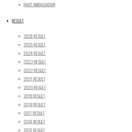
RACE AMBASSADOR
3
4
5
6
7
8
9
10
11
12
13
14
15
16
RESULT
17
18
19
20
21
22
23
24
25
26
27
28
29
30
2026 RESULT
31
2025 RESULT
« 5月
2024 RESULT
2023 RESULT
Recent posts
2022 RESULT
【レポート】2026 SUPER GT RD.4 FUJI 11号車 GAINER
2021 RESULT
TANAX Z
2020 RESULT
【ギャラリー】2026 SUPER GT RD.4 FUJI 11号車
2019 RESULT
GAINER TANAX Z
2018 RESULT
【レポート】2026 SUPER GT RD.2 FUJI 11号車 GAINER
2017 RESULT
TANAX Z
2016 RESULT
【ギャラリー】2026 SUPER GT RD.2 FUJI 11号車
2015 RESULT