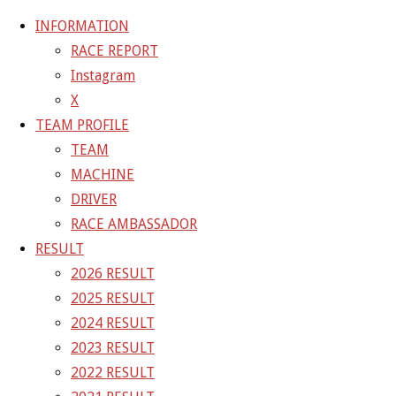
INFORMATION
RACE REPORT
Instagram
コ
X
ン
ホ
TEAM BLOG
宇佐神宮
TEAM PROFILE
テ
ー
TEAM BLOG
TEAM
ン
ム
MACHINE
ツ
宇佐神宮
DRIVER
へ
RACE AMBASSADOR
ス
RESULT
キ
2017年4月16日
2021年4月2日
2026 RESULT
ッ
2025 RESULT
プ
宇佐神宮に御祈祷して貰いにきました。
2024 RESULT
第1戦は終了しましたが、次からはやるよーーー。
2023 RESULT
郵便ポストも宇佐神宮だったので、パチリ。
2022 RESULT