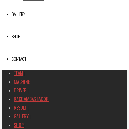
GAINER TANAX Z
【レポート】2026 SUPER GT RD.1 OKAYAMA 11号車
GALLERY
GAINER TANAX Z
SEARCH
SHOP
検
検
索
索
TOP
|
CONTACT
対
RACE REPORT
|
象:
TEAM
|
MACHINE
|
DRIVER
|
RACE AMBASSADOR
|
RESULT
|
GALLERY
|
SHOP
|