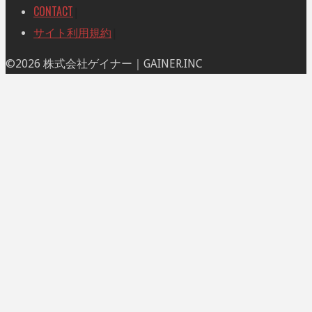
CONTACT
|
サイト利用規約
|
ト
©2026 株式会社ゲイナー｜GAINER.INC
ッ
プ
に
戻
る