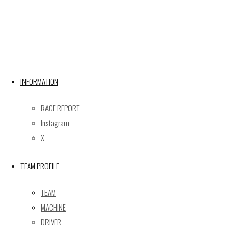
INFORMATION
Facebook
RACE REPORT
Instagram
X
X
TEAM PROFILE
Post calendar
2026年8月
TEAM
月
火
水
木
金
土
日
MACHINE
1
2
DRIVER