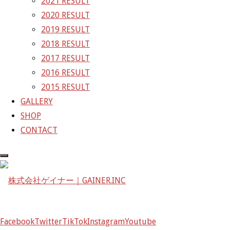
2021 RESULT
暫定予選結果
2020 RESULT
2019 RESULT
GAINER Inc.
2018 RESULT
株式会社ゲイナー
2017 RESULT
〒601-1251
2016 RESULT
京都府京都市左京区八瀬花尻町198-1
2015 RESULT
TEL：075-744-3367
GALLERY
FAX：075-744-3368
SHOP
mail@gainer.asia
CONTACT
Facebook
Twitter
TikTok
Instagram
Youtube