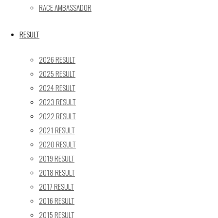
10
11
12
13
14
15
16
RACE AMBASSADOR
17
18
19
20
21
22
23
RESULT
24
25
26
27
28
29
30
31
2026 RESULT
« 5月
2025 RESULT
Recent posts
2024 RESULT
2023 RESULT
【ギャラリー】2026 SUPER GT RD.4 FUJI 11号車 GAINER
2022 RESULT
【レポート】2026 SUPER GT RD.2 FUJI 11号車 GAINER 
2021 RESULT
【ギャラリー】2026 SUPER GT RD.2 FUJI 11号車 GAINER
2020 RESULT
【レポート】2026 SUPER GT RD.1 OKAYAMA 11号車 GAI
2019 RESULT
【ギャラリー】2026 SUPER GT RD.1 OKAYAMA 11号車 GA
2018 RESULT
SEARCH
2017 RESULT
2016 RESULT
検
検
2015 RESULT
索