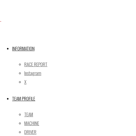
Facebook
INFORMATION
X
RACE REPORT
Instagram
X
Post calendar
TEAM PROFILE
2026年8月
月
火
水
木
金
土
日
TEAM
1
2
MACHINE
3
4
5
6
7
8
9
DRIVER