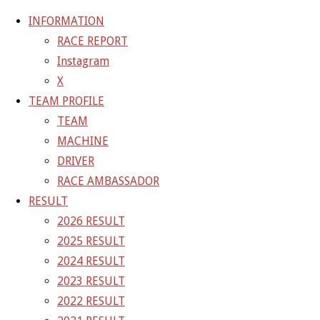
INFORMATION
RACE REPORT
Instagram
コ
X
ン
ホ
TEAM BLOG
開幕戦岡山予選1
TEAM PROFILE
テ
ー
TEAM
TEAM BLOG
ン
ム
MACHINE
ツ
開幕戦岡山予選1
DRIVER
へ
RACE AMBASSADOR
ス
RESULT
キ
2019年4月13日
2021年4月2日
2026 RESULT
ッ
2025 RESULT
プ
2024 RESULT
2023 RESULT
A組みを走行した11号車は4番手、B組の1
2022 RESULT
ピット内パーテーション