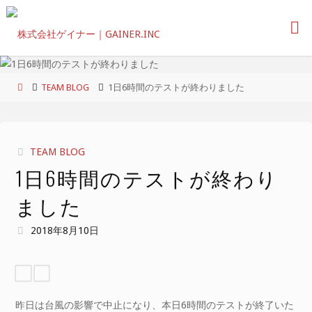
コ
ン
テ
ン
ツ
ホ
TEAM BLOG
1日6時間のテストが終わりました
へ
ー
ス
ム
キ
ッ
TEAM BLOG
プ
1日6時間のテストが終わり
ました
2018年8月10日
昨日は台風の影響で中止になり、本日6時間のテストが終了いた