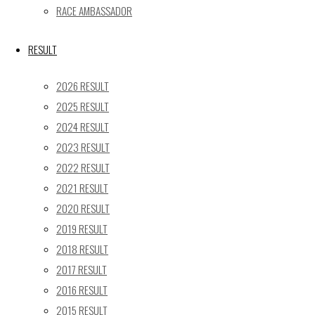
« 5月
RACE AMBASSADOR
Recent posts
RESULT
【レポート】2026 SUPER GT RD.4 FUJI 11号車 GAINER
2026 RESULT
TANAX Z
2025 RESULT
【ギャラリー】2026 SUPER GT RD.4 FUJI 11号車
2024 RESULT
GAINER TANAX Z
2023 RESULT
【レポート】2026 SUPER GT RD.2 FUJI 11号車 GAINER
TANAX Z
2022 RESULT
【ギャラリー】2026 SUPER GT RD.2 FUJI 11号車
2021 RESULT
GAINER TANAX Z
2020 RESULT
【レポート】2026 SUPER GT RD.1 OKAYAMA 11号車
2019 RESULT
GAINER TANAX Z
2018 RESULT
2017 RESULT
SEARCH
2016 RESULT
検
2015 RESULT
検