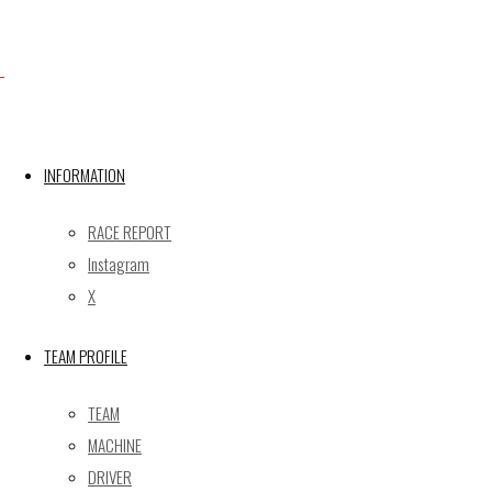
X
INFORMATION
Post calendar
2026年8月
RACE REPORT
月
火
水
木
金
土
日
Instagram
X
1
2
3
4
5
6
7
8
9
TEAM PROFILE
10
11
12
13
14
15
16
17
18
19
20
21
22
23
TEAM
24
25
26
27
28
29
30
MACHINE
31
DRIVER