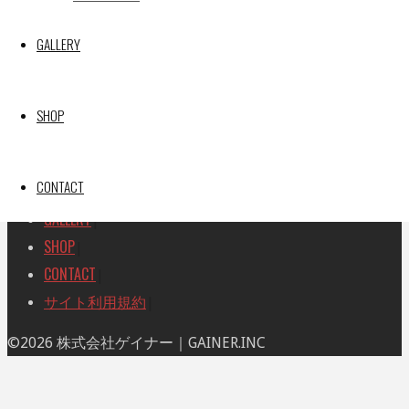
索
索
TOP
|
対
GALLERY
RACE REPORT
|
象:
TEAM
|
MACHINE
|
SHOP
DRIVER
|
RACE AMBASSADOR
|
CONTACT
RESULT
|
GALLERY
|
SHOP
|
CONTACT
|
サイト利用規約
|
ト
©2026 株式会社ゲイナー｜GAINER.INC
ッ
プ