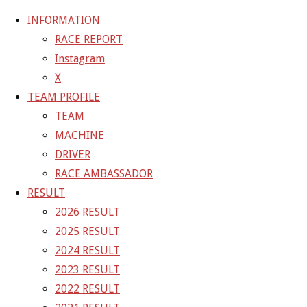
INFORMATION
RACE REPORT
Instagram
コ
X
ン
ホ
TEAM
23-08-06_sgt_rd4-0020
TEAM PROFILE
テ
ー
TEAM
ン
ム
23-08-06_sgt_rd4-0020
MACHINE
ツ
DRIVER
へ
RACE AMBASSADOR
フ
4800 × 3200
ピクセル
TEAM
ス
RESULT
ル
キ
2026 RESULT
サ
前の画像
ッ
2025 RESULT
イ
次の画像
プ
2024 RESULT
ズ
GAINER Inc.
2023 RESULT
2022 RESULT
株式会社ゲイナー