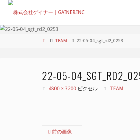
コ
ン
テ
ン
ツ
ホ
TEAM
22-05-04_sgt_rd2_0253
へ
ー
ス
ム
キ
22-05-04_SGT_RD2_02
ッ
プ
フ
4800 × 3200
ピクセル
TEAM
ル
サ
イ
ズ
前の画像