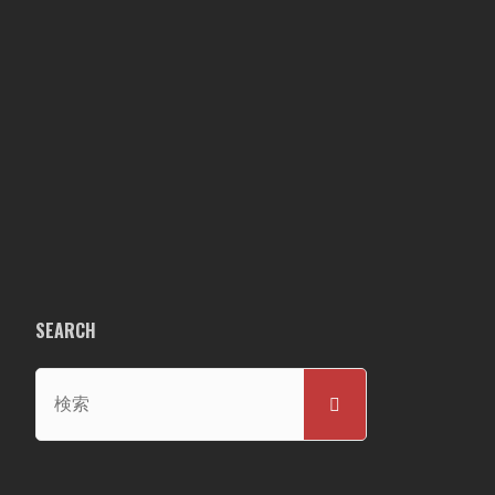
SEARCH
検
検
索
索
対
象: