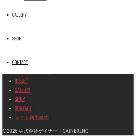
SEARCH
検
GALLERY
検
索
索
TOP
|
対
RACE REPORT
|
象:
SHOP
TEAM
|
MACHINE
|
CONTACT
DRIVER
|
RACE AMBASSADOR
|
RESULT
|
GALLERY
|
SHOP
|
CONTACT
|
サイト利用規約
|
ト
©2026 株式会社ゲイナー｜GAINER.INC