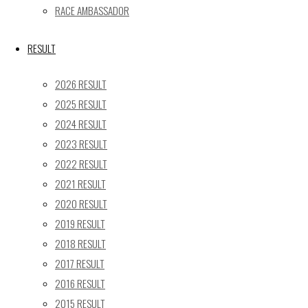
24
25
26
27
28
29
30
RACE AMBASSADOR
31
« 5月
RESULT
Recent posts
2026 RESULT
2025 RESULT
【レポート】2026 SUPER GT RD.4 FUJI 11号車 GAINER
2024 RESULT
TANAX Z
2023 RESULT
【ギャラリー】2026 SUPER GT RD.4 FUJI 11号車
GAINER TANAX Z
2022 RESULT
【レポート】2026 SUPER GT RD.2 FUJI 11号車 GAINER
2021 RESULT
TANAX Z
2020 RESULT
【ギャラリー】2026 SUPER GT RD.2 FUJI 11号車
2019 RESULT
GAINER TANAX Z
2018 RESULT
【レポート】2026 SUPER GT RD.1 OKAYAMA 11号車
2017 RESULT
GAINER TANAX Z
2016 RESULT
2015 RESULT