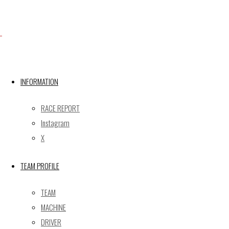
Facebook
X
INFORMATION
RACE REPORT
Post calendar
Instagram
2026年8月
X
月
火
水
木
金
土
日
TEAM PROFILE
1
2
3
4
5
6
7
8
9
TEAM
10
11
12
13
14
15
16
MACHINE
17
18
19
20
21
22
23
DRIVER