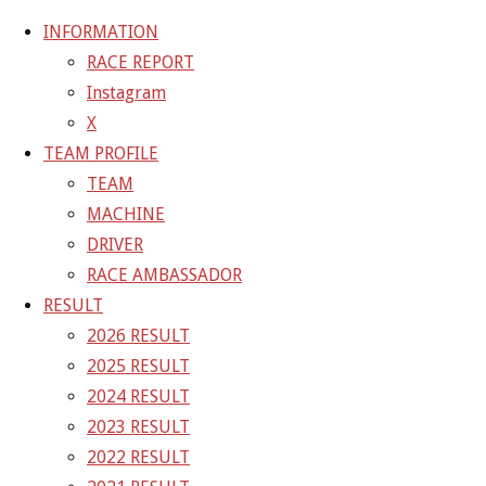
INFORMATION
RACE REPORT
Instagram
コ
X
ン
ホ
GALLERY
【ギャラリー】2026 SUPER GT RD.2 FUJI 11
TEAM PROFILE
テ
ー
号車 GAINER TANAX Z
26-05-04_sgt_rd2_8304
TEAM
ン
ム
MACHINE
ツ
26-05-04_sgt_rd2_8304
DRIVER
へ
RACE AMBASSADOR
ス
RESULT
フ
1500 × 1000
ピクセル
【ギャラリー】2026 SUPER GT
キ
2026 RESULT
ル
RD.2 FUJI 11号車 GAINER TANAX Z
ッ
2025 RESULT
サ
プ
2024 RESULT
イ
前の画像
2023 RESULT
ズ
次の画像
2022 RESULT
GAINER Inc.