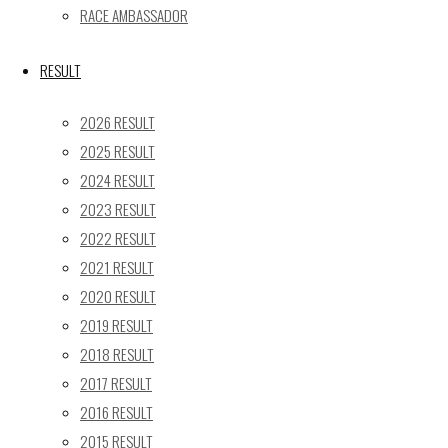
24
25
26
27
28
29
30
RACE AMBASSADOR
31
« 5月
RESULT
Recent posts
2026 RESULT
2025 RESULT
【レポート】2026 SUPER GT RD.4 FUJI 11号車 GAINER
2024 RESULT
TANAX Z
2023 RESULT
【ギャラリー】2026 SUPER GT RD.4 FUJI 11号車
GAINER TANAX Z
2022 RESULT
【レポート】2026 SUPER GT RD.2 FUJI 11号車 GAINER
2021 RESULT
TANAX Z
2020 RESULT
【ギャラリー】2026 SUPER GT RD.2 FUJI 11号車
2019 RESULT
GAINER TANAX Z
2018 RESULT
【レポート】2026 SUPER GT RD.1 OKAYAMA 11号車
2017 RESULT
GAINER TANAX Z
2016 RESULT
2015 RESULT