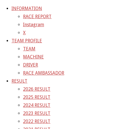
INFORMATION
RACE REPORT
Instagram
コ
X
ン
ホ
GALLERY
【ギャラリー】2026 SUPER GT RD.2 FUJI 11
TEAM PROFILE
テ
ー
号車 GAINER TANAX Z
26-05-04_sgt_rd2_7370
TEAM
ン
ム
MACHINE
ツ
26-05-04_sgt_rd2_7370
DRIVER
へ
RACE AMBASSADOR
ス
RESULT
フ
1500 × 1000
ピクセル
【ギャラリー】2026 SUPER GT
キ
2026 RESULT
ル
RD.2 FUJI 11号車 GAINER TANAX Z
ッ
2025 RESULT
サ
プ
2024 RESULT
イ
前の画像
2023 RESULT
ズ
次の画像
2022 RESULT
GAINER Inc.