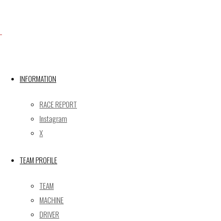
Facebook
X
INFORMATION
RACE REPORT
Post calendar
Instagram
2026年8月
X
月
火
水
木
金
土
日
TEAM PROFILE
1
2
3
4
5
6
7
8
9
TEAM
10
11
12
13
14
15
16
MACHINE
17
18
19
20
21
22
23
DRIVER