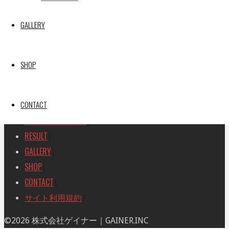
SEARCH
検
GALLERY
検
索
索
TOP
|
対
RACE REPORT
|
象:
SHOP
TEAM
|
MACHINE
|
CONTACT
DRIVER
|
RACE AMBASSADOR
|
RESULT
|
GALLERY
|
SHOP
|
CONTACT
|
サイト利用規約
|
ト
©2026 株式会社ゲイナー｜GAINER.INC