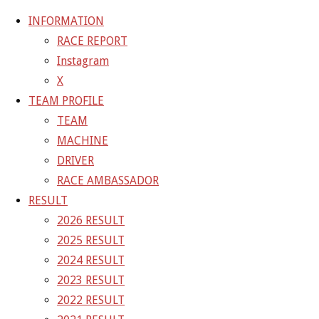
INFORMATION
RACE REPORT
Instagram
コ
X
ン
ホ
GALLERY
【ギャラリー】2026 SUPER GT RD.2 FUJI 11
TEAM PROFILE
テ
ー
号車 GAINER TANAX Z
26-05-04_sgt_rd2_6828
TEAM
ン
ム
MACHINE
ツ
26-05-04_sgt_rd2_6828
DRIVER
へ
RACE AMBASSADOR
ス
RESULT
フ
1500 × 1000
ピクセル
【ギャラリー】2026 SUPER GT
キ
2026 RESULT
ル
RD.2 FUJI 11号車 GAINER TANAX Z
ッ
2025 RESULT
サ
プ
2024 RESULT
イ
前の画像
2023 RESULT
ズ
次の画像
2022 RESULT
GAINER Inc.