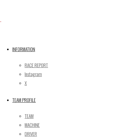
Facebook
X
INFORMATION
RACE REPORT
Post calendar
Instagram
2026年8月
X
月
火
水
木
金
土
日
TEAM PROFILE
1
2
3
4
5
6
7
8
9
TEAM
10
11
12
13
14
15
16
MACHINE
17
18
19
20
21
22
23
DRIVER