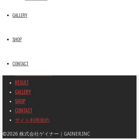
SEARCH
検
GALLERY
検
索
索
TOP
|
対
RACE REPORT
|
象:
SHOP
TEAM
|
MACHINE
|
CONTACT
DRIVER
|
RACE AMBASSADOR
|
RESULT
|
GALLERY
|
SHOP
|
CONTACT
|
サイト利用規約
|
ト
©2026 株式会社ゲイナー｜GAINER.INC