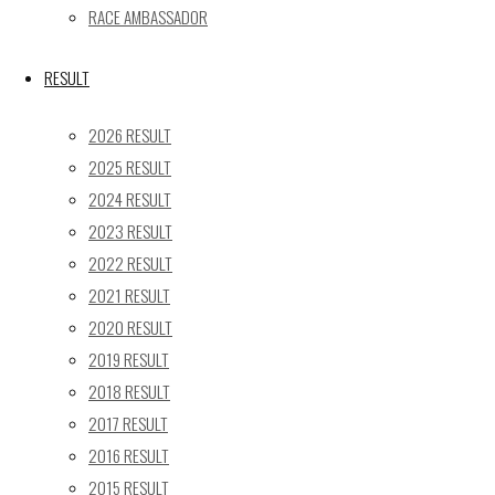
24
25
26
27
28
29
30
RACE AMBASSADOR
31
« 5月
RESULT
Recent posts
2026 RESULT
2025 RESULT
【レポート】2026 SUPER GT RD.4 FUJI 11号車 GAINER
2024 RESULT
TANAX Z
2023 RESULT
【ギャラリー】2026 SUPER GT RD.4 FUJI 11号車
GAINER TANAX Z
2022 RESULT
【レポート】2026 SUPER GT RD.2 FUJI 11号車 GAINER
2021 RESULT
TANAX Z
2020 RESULT
【ギャラリー】2026 SUPER GT RD.2 FUJI 11号車
2019 RESULT
GAINER TANAX Z
2018 RESULT
【レポート】2026 SUPER GT RD.1 OKAYAMA 11号車
2017 RESULT
GAINER TANAX Z
2016 RESULT
2015 RESULT