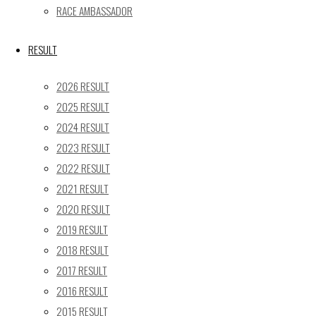
24
25
26
27
28
29
30
RACE AMBASSADOR
31
« 5月
RESULT
Recent posts
2026 RESULT
2025 RESULT
【レポート】2026 SUPER GT RD.4 FUJI 11号車 GAINER
2024 RESULT
TANAX Z
2023 RESULT
【ギャラリー】2026 SUPER GT RD.4 FUJI 11号車
GAINER TANAX Z
2022 RESULT
【レポート】2026 SUPER GT RD.2 FUJI 11号車 GAINER
2021 RESULT
TANAX Z
2020 RESULT
【ギャラリー】2026 SUPER GT RD.2 FUJI 11号車
2019 RESULT
GAINER TANAX Z
2018 RESULT
【レポート】2026 SUPER GT RD.1 OKAYAMA 11号車
2017 RESULT
GAINER TANAX Z
2016 RESULT
2015 RESULT