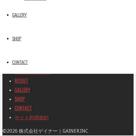
SEARCH
検
GALLERY
検
索
索
TOP
|
対
RACE REPORT
|
象:
SHOP
TEAM
|
MACHINE
|
CONTACT
DRIVER
|
RACE AMBASSADOR
|
RESULT
|
GALLERY
|
SHOP
|
CONTACT
|
サイト利用規約
|
ト
©2026 株式会社ゲイナー｜GAINER.INC