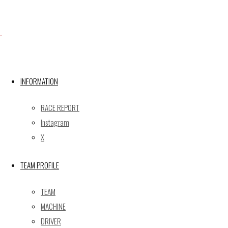
Facebook
X
INFORMATION
RACE REPORT
Post calendar
Instagram
2026年8月
X
月
火
水
木
金
土
日
TEAM PROFILE
1
2
3
4
5
6
7
8
9
TEAM
10
11
12
13
14
15
16
MACHINE
17
18
19
20
21
22
23
DRIVER