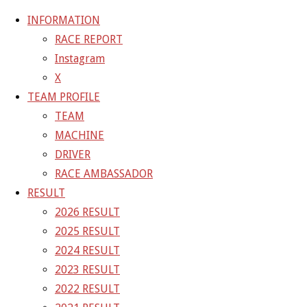
INFORMATION
RACE REPORT
Instagram
コ
X
ン
ホ
GALLERY
【ギャラリー】2026 SUPER GT RD.2 FUJI 11
TEAM PROFILE
テ
ー
号車 GAINER TANAX Z
26-05-04_sgt_rd2_4403
TEAM
ン
ム
MACHINE
ツ
26-05-04_sgt_rd2_4403
DRIVER
へ
RACE AMBASSADOR
ス
RESULT
フ
1500 × 1000
ピクセル
【ギャラリー】2026 SUPER GT
キ
2026 RESULT
ル
RD.2 FUJI 11号車 GAINER TANAX Z
ッ
2025 RESULT
サ
プ
2024 RESULT
イ
前の画像
2023 RESULT
ズ
次の画像
2022 RESULT
GAINER Inc.