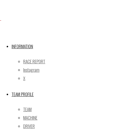
Facebook
X
INFORMATION
RACE REPORT
Post calendar
Instagram
2026年8月
X
月
火
水
木
金
土
日
TEAM PROFILE
1
2
3
4
5
6
7
8
9
TEAM
10
11
12
13
14
15
16
MACHINE
17
18
19
20
21
22
23
DRIVER