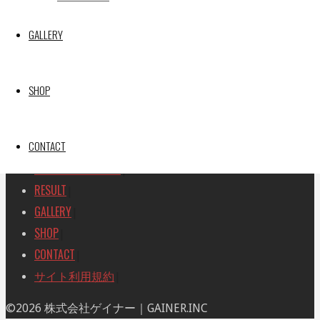
SEARCH
検
GALLERY
検
索
索
TOP
|
対
RACE REPORT
|
象:
SHOP
TEAM
|
MACHINE
|
CONTACT
DRIVER
|
RACE AMBASSADOR
|
RESULT
|
GALLERY
|
SHOP
|
CONTACT
|
サイト利用規約
|
ト
©2026 株式会社ゲイナー｜GAINER.INC