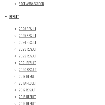
24
25
26
27
28
29
30
RACE AMBASSADOR
31
« 5月
RESULT
Recent posts
2026 RESULT
2025 RESULT
【レポート】2026 SUPER GT RD.4 FUJI 11号車 GAINER
2024 RESULT
TANAX Z
2023 RESULT
【ギャラリー】2026 SUPER GT RD.4 FUJI 11号車
GAINER TANAX Z
2022 RESULT
【レポート】2026 SUPER GT RD.2 FUJI 11号車 GAINER
2021 RESULT
TANAX Z
2020 RESULT
【ギャラリー】2026 SUPER GT RD.2 FUJI 11号車
2019 RESULT
GAINER TANAX Z
2018 RESULT
【レポート】2026 SUPER GT RD.1 OKAYAMA 11号車
2017 RESULT
GAINER TANAX Z
2016 RESULT
2015 RESULT