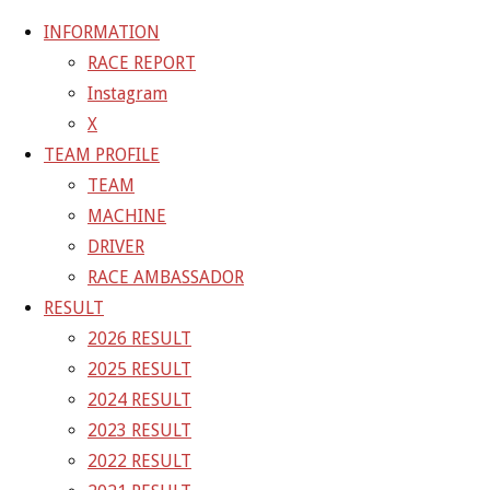
INFORMATION
RACE REPORT
Instagram
コ
X
ン
ホ
GALLERY
【ギャラリー】2026 SUPER GT RD.2 FUJI 11
TEAM PROFILE
テ
ー
号車 GAINER TANAX Z
26-05-04_sgt_rd2_0555
TEAM
ン
ム
MACHINE
ツ
26-05-04_sgt_rd2_0555
DRIVER
へ
RACE AMBASSADOR
ス
RESULT
フ
1500 × 1000
ピクセル
【ギャラリー】2026 SUPER GT
キ
2026 RESULT
ル
RD.2 FUJI 11号車 GAINER TANAX Z
ッ
2025 RESULT
サ
プ
2024 RESULT
イ
前の画像
2023 RESULT
ズ
次の画像
2022 RESULT
GAINER Inc.