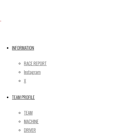
Facebook
X
INFORMATION
RACE REPORT
Post calendar
Instagram
2026年8月
X
月
火
水
木
金
土
日
TEAM PROFILE
1
2
3
4
5
6
7
8
9
TEAM
10
11
12
13
14
15
16
MACHINE
17
18
19
20
21
22
23
DRIVER