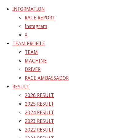
INFORMATION
RACE REPORT
Instagram
コ
X
ン
ホ
GALLERY
【ギャラリー】2026 SUPER GT RD.2 FUJI 11
TEAM PROFILE
テ
ー
号車 GAINER TANAX Z
26-05-03_sgt_rd2_4227
TEAM
ン
ム
MACHINE
ツ
26-05-03_sgt_rd2_4227
DRIVER
へ
RACE AMBASSADOR
ス
RESULT
フ
1500 × 1000
ピクセル
【ギャラリー】2026 SUPER GT
キ
2026 RESULT
ル
RD.2 FUJI 11号車 GAINER TANAX Z
ッ
2025 RESULT
サ
プ
2024 RESULT
イ
前の画像
2023 RESULT
ズ
次の画像
2022 RESULT
GAINER Inc.