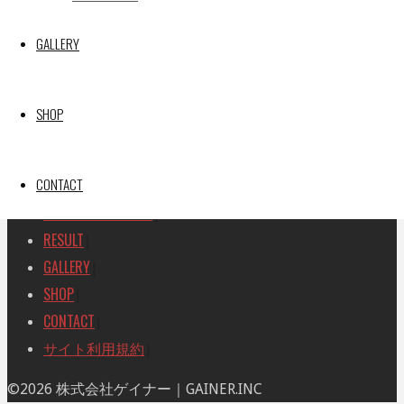
SEARCH
検
GALLERY
検
索
索
TOP
|
対
RACE REPORT
|
象:
SHOP
TEAM
|
MACHINE
|
CONTACT
DRIVER
|
RACE AMBASSADOR
|
RESULT
|
GALLERY
|
SHOP
|
CONTACT
|
サイト利用規約
|
ト
©2026 株式会社ゲイナー｜GAINER.INC