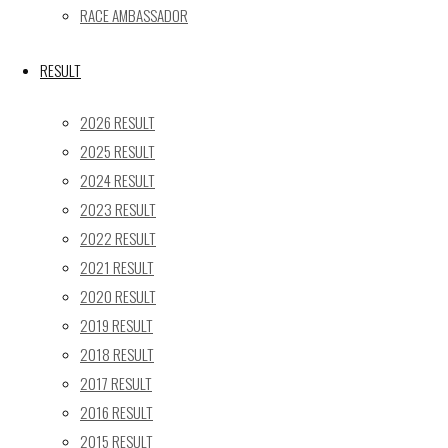
24
25
26
27
28
29
30
RACE AMBASSADOR
31
« 5月
RESULT
Recent posts
2026 RESULT
2025 RESULT
【レポート】2026 SUPER GT RD.4 FUJI 11号車 GAINER
2024 RESULT
TANAX Z
2023 RESULT
【ギャラリー】2026 SUPER GT RD.4 FUJI 11号車
GAINER TANAX Z
2022 RESULT
【レポート】2026 SUPER GT RD.2 FUJI 11号車 GAINER
2021 RESULT
TANAX Z
2020 RESULT
【ギャラリー】2026 SUPER GT RD.2 FUJI 11号車
2019 RESULT
GAINER TANAX Z
2018 RESULT
【レポート】2026 SUPER GT RD.1 OKAYAMA 11号車
2017 RESULT
GAINER TANAX Z
2016 RESULT
2015 RESULT