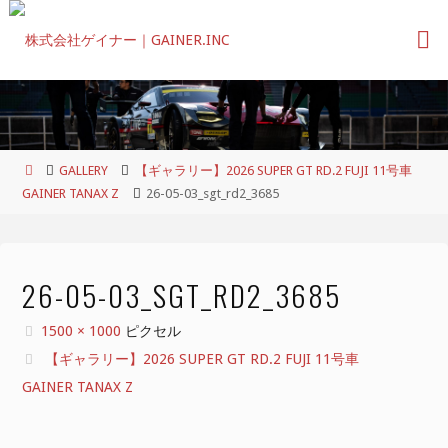
コ
ン
テ
ン
ツ
へ
ス
ホ
GALLERY
【ギャラリー】2026 SUPER GT RD.2 FUJI 11号車
キ
ー
GAINER TANAX Z
26-05-03_sgt_rd2_3685
ッ
ム
プ
26-05-03_SGT_RD2_3685
フ
1500 × 1000
ピクセル
ル
【ギャラリー】2026 SUPER GT RD.2 FUJI 11号車
サ
GAINER TANAX Z
イ
ズ