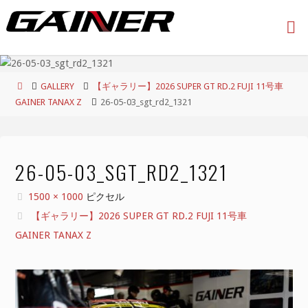
コ
ン
テ
ン
ツ
ホ
GALLERY
【ギャラリー】2026 SUPER GT RD.2 FUJI 11号車
へ
ー
GAINER TANAX Z
26-05-03_sgt_rd2_1321
ス
ム
キ
ッ
プ
26-05-03_SGT_RD2_1321
フ
1500 × 1000
ピクセル
ル
【ギャラリー】2026 SUPER GT RD.2 FUJI 11号車
サ
GAINER TANAX Z
イ
ズ