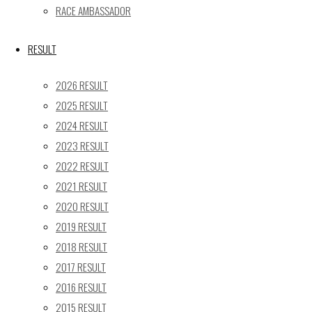
RACE AMBASSADOR
24
25
26
27
28
29
30
31
RESULT
« 5月
2026 RESULT
Recent posts
2025 RESULT
2024 RESULT
【レポート】2026 SUPER GT RD.4 FUJI 11号車 GAINER
2023 RESULT
TANAX Z
【ギャラリー】2026 SUPER GT RD.4 FUJI 11号車
2022 RESULT
GAINER TANAX Z
2021 RESULT
【レポート】2026 SUPER GT RD.2 FUJI 11号車 GAINER
2020 RESULT
TANAX Z
2019 RESULT
【ギャラリー】2026 SUPER GT RD.2 FUJI 11号車
2018 RESULT
GAINER TANAX Z
2017 RESULT
【レポート】2026 SUPER GT RD.1 OKAYAMA 11号車
2016 RESULT
GAINER TANAX Z
2015 RESULT