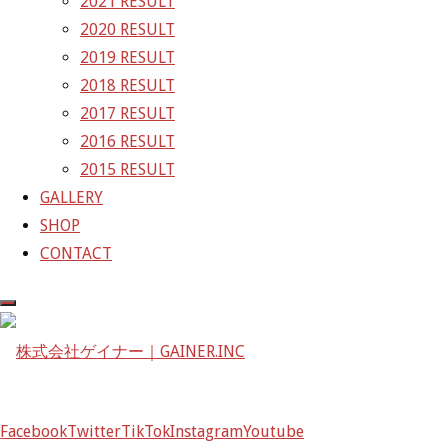
2021 RESULT
GAINER Inc.
2020 RESULT
2019 RESULT
株式会社ゲイナー
2018 RESULT
〒601-1251
2017 RESULT
京都府京都市左京区八瀬花尻町198-1
2016 RESULT
TEL：075-744-3367
2015 RESULT
FAX：075-744-3368
GALLERY
mail@gainer.asia
SHOP
CONTACT
Facebook
Twitter
TikTok
Instagram
Youtube