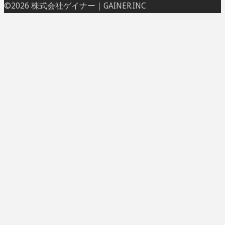
ト
©2026 株式会社ゲイナー｜GAINER.INC
ッ
プ
に
戻
る