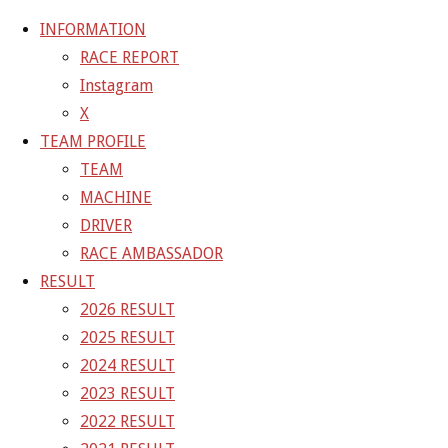
INFORMATION
RACE REPORT
Instagram
コ
X
ン
ホ
GALLERY
【ギャラリー】2026 SUPER GT RD.1
TEAM PROFILE
テ
ー
OKAYAMA 11号車 GAINER TANAX Z
26-04-
TEAM
ン
ム
12_sgt_rd1_0556
MACHINE
ツ
DRIVER
へ
26-04-12_sgt_rd1_0556
RACE AMBASSADOR
ス
RESULT
キ
2026 RESULT
フ
1500 × 1000
ピクセル
【ギャラリー】2026 SUPER GT
ッ
2025 RESULT
ル
RD.1 OKAYAMA 11号車 GAINER TANAX Z
プ
2024 RESULT
サ
2023 RESULT
イ
前の画像
2022 RESULT
ズ
次の画像