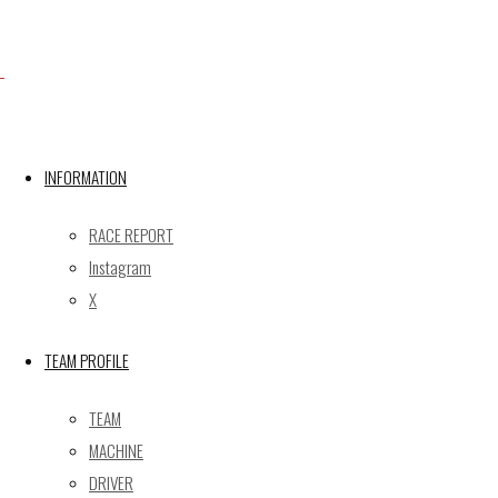
Facebook
INFORMATION
X
RACE REPORT
Instagram
Post calendar
X
2026年8月
月
火
水
木
金
土
日
TEAM PROFILE
1
2
TEAM
3
4
5
6
7
8
9
MACHINE
10
11
12
13
14
15
16
DRIVER
17
18
19
20
21
22
23