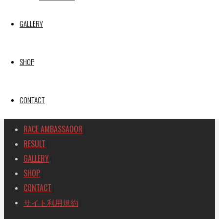
SEARCH
GALLERY
検
検
索
索
TOP
|
対
SHOP
RACE REPORT
|
象:
TEAM
|
MACHINE
CONTACT
|
DRIVER
|
RACE AMBASSADOR
|
RESULT
|
GALLERY
|
SHOP
|
CONTACT
|
サイト利用規約
|