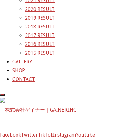
2021 RESULT
GAINER Inc.
2020 RESULT
2019 RESULT
株式会社ゲイナー
2018 RESULT
〒601-1251
2017 RESULT
京都府京都市左京区八瀬花尻町198-1
2016 RESULT
TEL：075-744-3367
2015 RESULT
FAX：075-744-3368
GALLERY
mail@gainer.asia
SHOP
CONTACT
Facebook
Twitter
TikTok
Instagram
Youtube