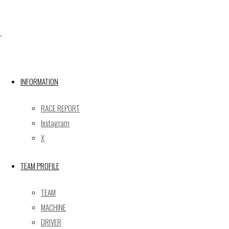
Facebook
INFORMATION
X
RACE REPORT
Instagram
Post calendar
X
2026年8月
月
火
水
木
金
土
日
TEAM PROFILE
1
2
TEAM
3
4
5
6
7
8
9
MACHINE
10
11
12
13
14
15
16
DRIVER
17
18
19
20
21
22
23