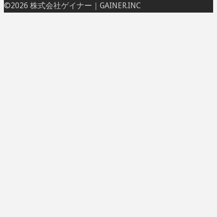
ト
©2026 株式会社ゲイナー｜GAINER.INC
ッ
プ
に
戻
る