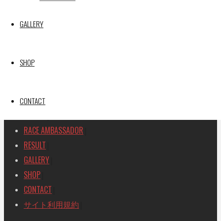
SEARCH
GALLERY
検
検
索
索
TOP
|
対
SHOP
RACE REPORT
|
象:
TEAM
|
MACHINE
CONTACT
|
DRIVER
|
RACE AMBASSADOR
|
RESULT
|
GALLERY
|
SHOP
|
CONTACT
|
サイト利用規約
|