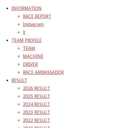
INFORMATION
RACE REPORT
Instagram
コ
X
ン
ホ
GALLERY
【ギャラリー】2026 SUPER GT RD.1
TEAM PROFILE
テ
ー
OKAYAMA 11号車 GAINER TANAX Z
26-04-
TEAM
ン
ム
11_sgt_rd1_5344
MACHINE
ツ
DRIVER
へ
26-04-11_sgt_rd1_5344
RACE AMBASSADOR
ス
RESULT
キ
2026 RESULT
フ
1500 × 2250
ピクセル
【ギャラリー】2026 SUPER GT
ッ
2025 RESULT
ル
RD.1 OKAYAMA 11号車 GAINER TANAX Z
プ
2024 RESULT
サ
2023 RESULT
イ
前の画像
2022 RESULT
ズ
次の画像