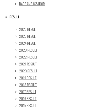
RACE AMBASSADOR
24
25
26
27
28
29
30
31
RESULT
« 5月
2026 RESULT
Recent posts
2025 RESULT
2024 RESULT
【レポート】2026 SUPER GT RD.4 FUJI 11号車 GAINER
2023 RESULT
TANAX Z
【ギャラリー】2026 SUPER GT RD.4 FUJI 11号車
2022 RESULT
GAINER TANAX Z
2021 RESULT
【レポート】2026 SUPER GT RD.2 FUJI 11号車 GAINER
2020 RESULT
TANAX Z
2019 RESULT
【ギャラリー】2026 SUPER GT RD.2 FUJI 11号車
2018 RESULT
GAINER TANAX Z
2017 RESULT
【レポート】2026 SUPER GT RD.1 OKAYAMA 11号車
2016 RESULT
GAINER TANAX Z
2015 RESULT