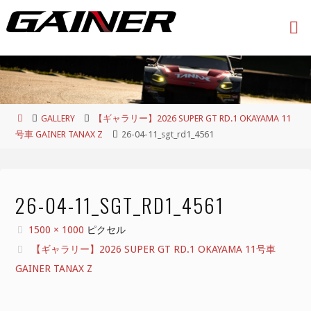
コ
ン
テ
ン
ツ
へ
ス
ホ
GALLERY
【ギャラリー】2026 SUPER GT RD.1 OKAYAMA 11
キ
ー
号車 GAINER TANAX Z
26-04-11_sgt_rd1_4561
ッ
ム
プ
26-04-11_SGT_RD1_4561
フ
1500 × 1000
ピクセル
ル
【ギャラリー】2026 SUPER GT RD.1 OKAYAMA 11号車
サ
GAINER TANAX Z
イ
ズ