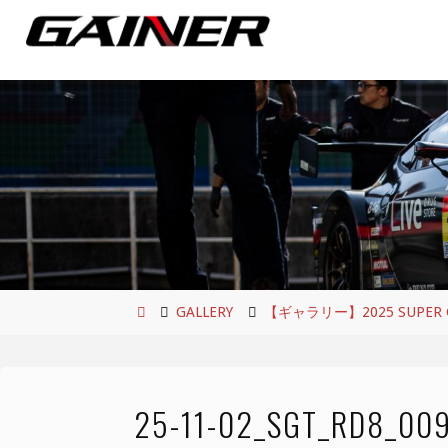
コ
ン
テ
ン
ツ
へ
ス
キ
ッ
プ
ホ
GALLERY
【ギャラリー】2025 SUPER GT
ー
ム
25-11-02_SGT_RD8_00