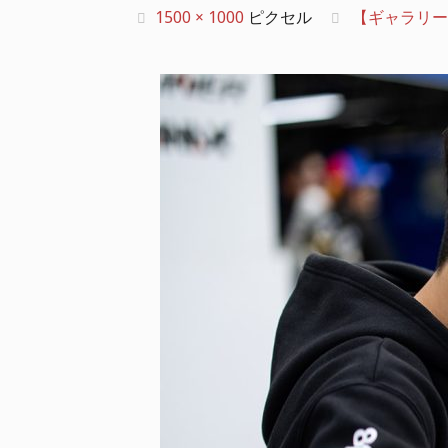
フ
1500 × 1000
ピクセル
【ギャラリー】20
ル
サ
イ
ズ