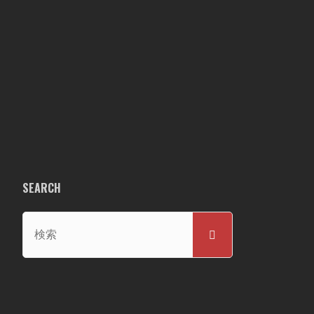
SEARCH
検
検
索
索
対
象: