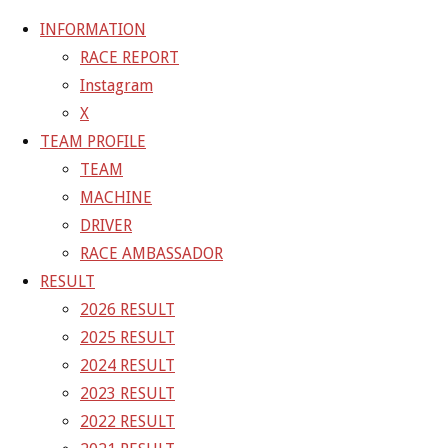
INFORMATION
RACE REPORT
Instagram
コ
X
ン
ホ
GALLERY
【ギャラリー】2025 SUPER GT RD.6 SUGO
TEAM PROFILE
テ
ー
11号車 GAINER TANAX Z
25-09-20_sgt_rd6_1236
TEAM
ン
ム
MACHINE
ツ
25-09-20_sgt_rd6_1236
DRIVER
へ
RACE AMBASSADOR
ス
RESULT
フ
1500 × 1000
ピクセル
【ギャラリー】2025 SUPER GT
キ
2026 RESULT
ル
RD.6 SUGO 11号車 GAINER TANAX Z
ッ
2025 RESULT
サ
プ
2024 RESULT
イ
前の画像
2023 RESULT
ズ
次の画像
2022 RESULT
GAINER Inc.