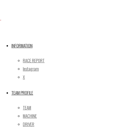
Facebook
X
INFORMATION
RACE REPORT
Post calendar
Instagram
2026年8月
X
月
火
水
木
金
土
日
TEAM PROFILE
1
2
3
4
5
6
7
8
9
TEAM
10
11
12
13
14
15
16
MACHINE
17
18
19
20
21
22
23
DRIVER