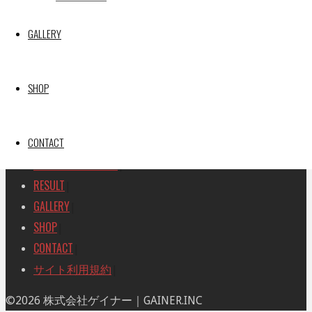
SEARCH
検
GALLERY
検
索
索
TOP
|
対
RACE REPORT
|
象:
SHOP
TEAM
|
MACHINE
|
CONTACT
DRIVER
|
RACE AMBASSADOR
|
RESULT
|
GALLERY
|
SHOP
|
CONTACT
|
サイト利用規約
|
ト
©2026 株式会社ゲイナー｜GAINER.INC