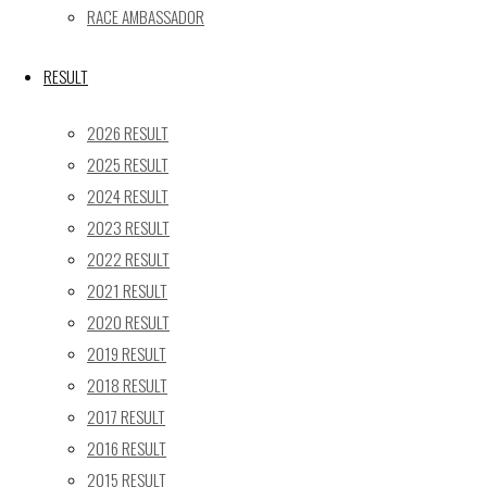
24
25
26
27
28
29
30
RACE AMBASSADOR
31
« 5月
RESULT
Recent posts
2026 RESULT
2025 RESULT
【レポート】2026 SUPER GT RD.4 FUJI 11号車 GAINER
2024 RESULT
TANAX Z
2023 RESULT
【ギャラリー】2026 SUPER GT RD.4 FUJI 11号車
GAINER TANAX Z
2022 RESULT
【レポート】2026 SUPER GT RD.2 FUJI 11号車 GAINER
2021 RESULT
TANAX Z
2020 RESULT
【ギャラリー】2026 SUPER GT RD.2 FUJI 11号車
2019 RESULT
GAINER TANAX Z
2018 RESULT
【レポート】2026 SUPER GT RD.1 OKAYAMA 11号車
2017 RESULT
GAINER TANAX Z
2016 RESULT
2015 RESULT