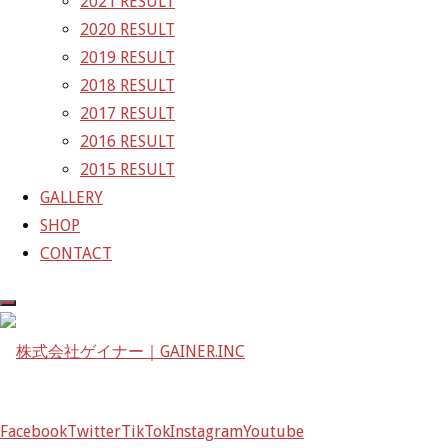
2021 RESULT
2020 RESULT
株式会社ゲイナー
2019 RESULT
〒601-1251
2018 RESULT
京都府京都市左京区八瀬花尻町198-1
2017 RESULT
TEL：075-744-3367
2016 RESULT
FAX：075-744-3368
2015 RESULT
mail@gainer.asia
GALLERY
SHOP
CONTACT
Facebook
Twitter
TikTok
Instagram
Youtube