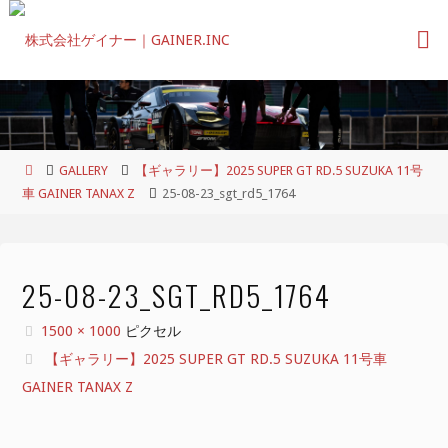
コ
ン
テ
ン
ツ
へ
ス
ホ
GALLERY
【ギャラリー】2025 SUPER GT RD.5 SUZUKA 11号
キ
ー
車 GAINER TANAX Z
25-08-23_sgt_rd5_1764
ッ
ム
プ
25-08-23_SGT_RD5_1764
フ
1500 × 1000
ピクセル
ル
【ギャラリー】2025 SUPER GT RD.5 SUZUKA 11号車
サ
GAINER TANAX Z
イ
ズ