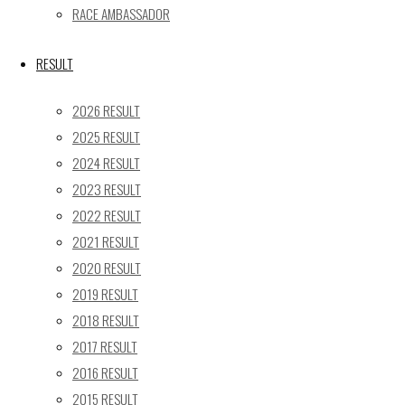
24
25
26
27
28
29
30
RACE AMBASSADOR
31
« 5月
RESULT
Recent posts
2026 RESULT
2025 RESULT
【レポート】2026 SUPER GT RD.4 FUJI 11号車 GAINER
2024 RESULT
TANAX Z
2023 RESULT
【ギャラリー】2026 SUPER GT RD.4 FUJI 11号車
GAINER TANAX Z
2022 RESULT
【レポート】2026 SUPER GT RD.2 FUJI 11号車 GAINER
2021 RESULT
TANAX Z
2020 RESULT
【ギャラリー】2026 SUPER GT RD.2 FUJI 11号車
2019 RESULT
GAINER TANAX Z
2018 RESULT
【レポート】2026 SUPER GT RD.1 OKAYAMA 11号車
2017 RESULT
GAINER TANAX Z
2016 RESULT
2015 RESULT