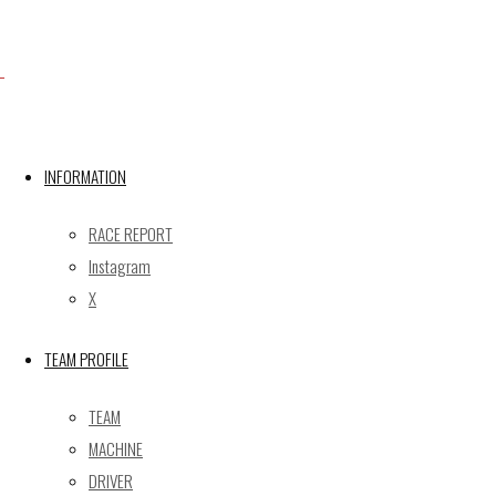
Facebook
X
INFORMATION
RACE REPORT
Post calendar
Instagram
2026年8月
X
月
火
水
木
金
土
日
TEAM PROFILE
1
2
3
4
5
6
7
8
9
TEAM
10
11
12
13
14
15
16
MACHINE
17
18
19
20
21
22
23
DRIVER