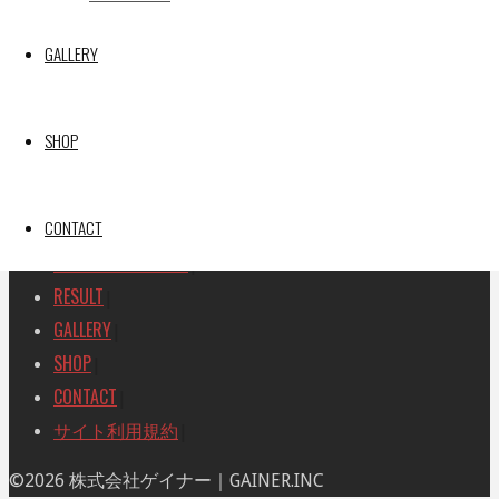
SEARCH
検
GALLERY
検
索
索
TOP
|
対
RACE REPORT
|
象:
SHOP
TEAM
|
MACHINE
|
CONTACT
DRIVER
|
RACE AMBASSADOR
|
RESULT
|
GALLERY
|
SHOP
|
CONTACT
|
サイト利用規約
|
ト
©2026 株式会社ゲイナー｜GAINER.INC