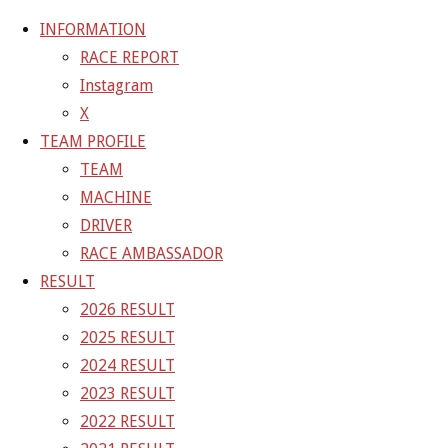
INFORMATION
RACE REPORT
Instagram
コ
X
ン
ホ
GALLERY
【ギャラリー】2025 SUPER GT RD.4 FUJI 11
TEAM PROFILE
テ
ー
号車 GAINER TANAX Z
25-08-03_sgt_rd4_7030
TEAM
ン
ム
MACHINE
ツ
25-08-03_sgt_rd4_7030
DRIVER
へ
RACE AMBASSADOR
ス
RESULT
フ
1500 × 1000
ピクセル
【ギャラリー】2025 SUPER GT
キ
2026 RESULT
ル
RD.4 FUJI 11号車 GAINER TANAX Z
ッ
2025 RESULT
サ
プ
2024 RESULT
イ
前の画像
2023 RESULT
ズ
次の画像
2022 RESULT
GAINER Inc.