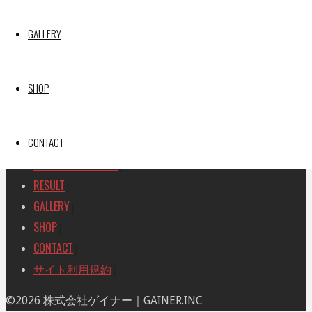
SEARCH
検
GALLERY
検
索
索
TOP
|
対
RACE REPORT
|
象:
SHOP
TEAM
|
MACHINE
|
CONTACT
DRIVER
|
RACE AMBASSADOR
|
RESULT
|
GALLERY
|
SHOP
|
CONTACT
|
サイト利用規約
|
ト
©2026 株式会社ゲイナー｜GAINER.INC