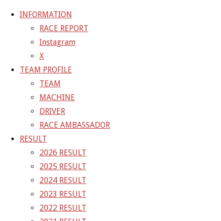
INFORMATION
RACE REPORT
Instagram
コ
X
ン
ホ
GALLERY
【ギャラリー】2025 SUPER GT RD.2 FUJI 11
TEAM PROFILE
テ
ー
号車 GAINER TANAX Z
25-05-04_sgt_rd2_0858
TEAM
ン
ム
MACHINE
ツ
25-05-04_sgt_rd2_0858
DRIVER
へ
RACE AMBASSADOR
ス
RESULT
フ
1500 × 1000
ピクセル
【ギャラリー】2025 SUPER GT
キ
2026 RESULT
ル
RD.2 FUJI 11号車 GAINER TANAX Z
ッ
2025 RESULT
サ
プ
2024 RESULT
イ
前の画像
2023 RESULT
ズ
次の画像
2022 RESULT
GAINER Inc.