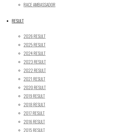
24
25
26
27
28
29
30
RACE AMBASSADOR
31
« 5月
RESULT
Recent posts
2026 RESULT
2025 RESULT
【レポート】2026 SUPER GT RD.4 FUJI 11号車 GAINER
2024 RESULT
TANAX Z
2023 RESULT
【ギャラリー】2026 SUPER GT RD.4 FUJI 11号車
GAINER TANAX Z
2022 RESULT
【レポート】2026 SUPER GT RD.2 FUJI 11号車 GAINER
2021 RESULT
TANAX Z
2020 RESULT
【ギャラリー】2026 SUPER GT RD.2 FUJI 11号車
2019 RESULT
GAINER TANAX Z
2018 RESULT
【レポート】2026 SUPER GT RD.1 OKAYAMA 11号車
2017 RESULT
GAINER TANAX Z
2016 RESULT
2015 RESULT