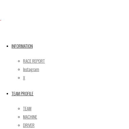
Facebook
X
INFORMATION
RACE REPORT
Post calendar
Instagram
2026年8月
X
月
火
水
木
金
土
日
TEAM PROFILE
1
2
3
4
5
6
7
8
9
TEAM
10
11
12
13
14
15
16
MACHINE
17
18
19
20
21
22
23
DRIVER