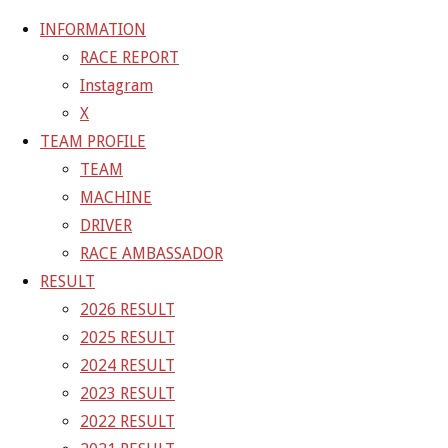
INFORMATION
RACE REPORT
Instagram
コ
X
ン
ホ
GALLERY
【ギャラリー】2024 SUPER GT RD.
TEAM PROFILE
テ
ー
TEAM
ン
ム
24-12-08_sgt_rd5_4244
MACHINE
ツ
DRIVER
へ
RACE AMBASSADOR
フ
1500 × 1000
ピクセル
【ギャラリー】2024 SUP
ス
RESULT
ル
キ
2026 RESULT
サ
前の画像
ッ
2025 RESULT
イ
次の画像
プ
2024 RESULT
ズ
GAINER Inc.
2023 RESULT
2022 RESULT
株式会社ゲイナー