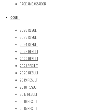
« 5月
RACE AMBASSADOR
Recent posts
RESULT
【レポート】2026 SUPER GT RD.4 FUJI 11号車 GAINER 
2026 RESULT
【ギャラリー】2026 SUPER GT RD.4 FUJI 11号車 GAINER
2025 RESULT
【レポート】2026 SUPER GT RD.2 FUJI 11号車 GAINER 
2024 RESULT
【ギャラリー】2026 SUPER GT RD.2 FUJI 11号車 GAINER
2023 RESULT
【レポート】2026 SUPER GT RD.1 OKAYAMA 11号車 GAI
2022 RESULT
SEARCH
2021 RESULT
検
2020 RESULT
検
索
2019 RESULT
索
TOP
|
対
2018 RESULT
RACE REPORT
|
象:
2017 RESULT
TEAM
|
2016 RESULT
MACHINE
|
2015 RESULT