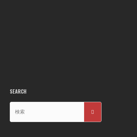
SEARCH
検
検
索
索
対
象: