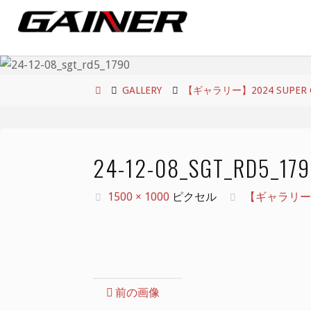
コ
ン
テ
ン
ツ
ホ
GALLERY
【ギャラリー】2024 SUPER GT
へ
ー
ス
ム
キ
24-12-08_SGT_RD5_17
ッ
プ
フ
1500 × 1000
ピクセル
【ギャラリー】20
ル
サ
イ
ズ
前の画像