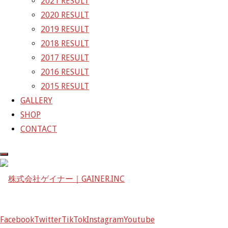
2021 RESULT
GAINER Inc.
2020 RESULT
2019 RESULT
株式会社ゲイナー
2018 RESULT
〒601-1251
2017 RESULT
京都府京都市左京区八瀬花尻町198-1
2016 RESULT
TEL：075-744-3367
2015 RESULT
FAX：075-744-3368
GALLERY
mail@gainer.asia
SHOP
CONTACT
Facebook
Twitter
TikTok
Instagram
Youtube