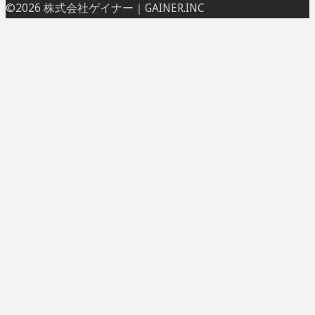
ト
©2026 株式会社ゲイナー｜GAINER.INC
ッ
プ
に
戻
る