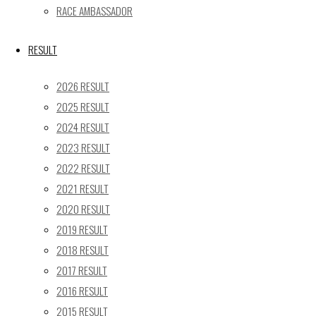
RACE AMBASSADOR
24
25
26
27
28
29
30
31
RESULT
« 5月
2026 RESULT
Recent posts
2025 RESULT
2024 RESULT
【ギャラリー】2026 SUPER GT RD.4 FUJI 11号車
2023 RESULT
GAINER TANAX Z
【レポート】2026 SUPER GT RD.2 FUJI 11号車 GAINER
2022 RESULT
TANAX Z
2021 RESULT
【ギャラリー】2026 SUPER GT RD.2 FUJI 11号車
2020 RESULT
GAINER TANAX Z
2019 RESULT
【レポート】2026 SUPER GT RD.1 OKAYAMA 11号車
2018 RESULT
GAINER TANAX Z
2017 RESULT
【ギャラリー】2026 SUPER GT RD.1 OKAYAMA 11号車
2016 RESULT
GAINER TANAX Z
2015 RESULT