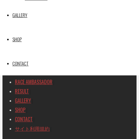
SEARCH
GALLERY
検
検
索
索
TOP
|
対
SHOP
RACE REPORT
|
象:
TEAM
|
MACHINE
CONTACT
|
DRIVER
|
RACE AMBASSADOR
|
RESULT
|
GALLERY
|
SHOP
|
CONTACT
|
サイト利用規約
|