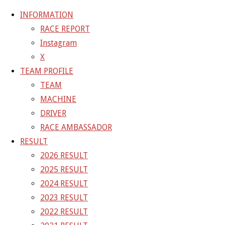
INFORMATION
RACE REPORT
Instagram
コ
X
ン
ホ
GALLERY
【ギャラリー】2024 SUPER GT RD.5
TEAM PROFILE
テ
ー
SUZUKA 11号車 GAINER TANAX Z
24-12-
TEAM
ン
ム
07_sgt_rd5_2995
MACHINE
ツ
DRIVER
へ
24-12-07_sgt_rd5_2995
RACE AMBASSADOR
ス
RESULT
キ
2026 RESULT
フ
1500 × 1000
ピクセル
【ギャラリー】2024 SUPER GT
ッ
2025 RESULT
ル
RD.5 SUZUKA 11号車 GAINER TANAX Z
プ
2024 RESULT
サ
2023 RESULT
イ
前の画像
2022 RESULT
ズ
次の画像