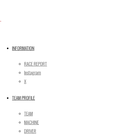
Facebook
INFORMATION
X
RACE REPORT
Instagram
Post calendar
X
2026年8月
月
火
水
木
金
土
日
TEAM PROFILE
1
2
TEAM
3
4
5
6
7
8
9
MACHINE
10
11
12
13
14
15
16
DRIVER
17
18
19
20
21
22
23