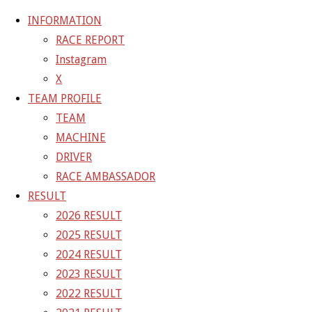
INFORMATION
RACE REPORT
Instagram
コ
X
ン
ホ
GALLERY
【ギャラリー】2024 SUPER GT RD.
TEAM PROFILE
テ
ー
TEAM
ン
ム
24-12-07_sgt_rd5_2909
MACHINE
ツ
DRIVER
へ
RACE AMBASSADOR
フ
1500 × 1000
ピクセル
【ギャラリー】2024 SUP
ス
RESULT
ル
キ
2026 RESULT
サ
前の画像
ッ
2025 RESULT
イ
次の画像
プ
2024 RESULT
ズ
GAINER Inc.
2023 RESULT
2022 RESULT
株式会社ゲイナー