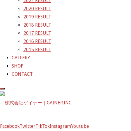
2021 RESULT
〒601-1251
2020 RESULT
京都府京都市左京区八瀬花尻町198-1
2019 RESULT
TEL：075-744-3367
2018 RESULT
FAX：075-744-3368
2017 RESULT
mail@gainer.asia
2016 RESULT
2015 RESULT
GALLERY
SHOP
CONTACT
Facebook
Twitter
TikTok
Instagram
Youtube
Facebook