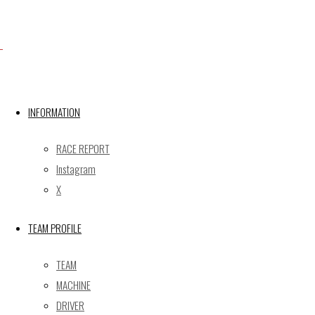
X
INFORMATION
Post calendar
2026年8月
RACE REPORT
月
火
水
木
金
土
日
Instagram
X
1
2
3
4
5
6
7
8
9
TEAM PROFILE
10
11
12
13
14
15
16
17
18
19
20
21
22
23
TEAM
24
25
26
27
28
29
30
MACHINE
31
DRIVER