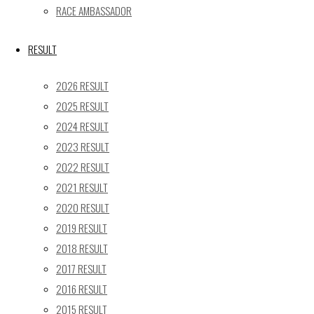
« 5月
RACE AMBASSADOR
Recent posts
RESULT
【レポート】2026 SUPER GT RD.4 FUJI 11号車 GAINER 
2026 RESULT
【ギャラリー】2026 SUPER GT RD.4 FUJI 11号車 GAINER
2025 RESULT
【レポート】2026 SUPER GT RD.2 FUJI 11号車 GAINER 
2024 RESULT
【ギャラリー】2026 SUPER GT RD.2 FUJI 11号車 GAINER
2023 RESULT
【レポート】2026 SUPER GT RD.1 OKAYAMA 11号車 GAI
2022 RESULT
SEARCH
2021 RESULT
検
2020 RESULT
検
索
2019 RESULT
索
TOP
|
対
2018 RESULT
RACE REPORT
|
象:
2017 RESULT
TEAM
|
2016 RESULT
MACHINE
|
2015 RESULT