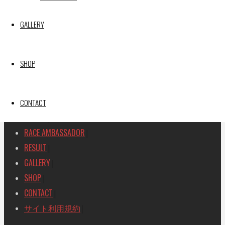
SEARCH
GALLERY
検
検
索
索
TOP
|
対
SHOP
RACE REPORT
|
象:
TEAM
|
MACHINE
CONTACT
|
DRIVER
|
RACE AMBASSADOR
|
RESULT
|
GALLERY
|
SHOP
|
CONTACT
|
サイト利用規約
|