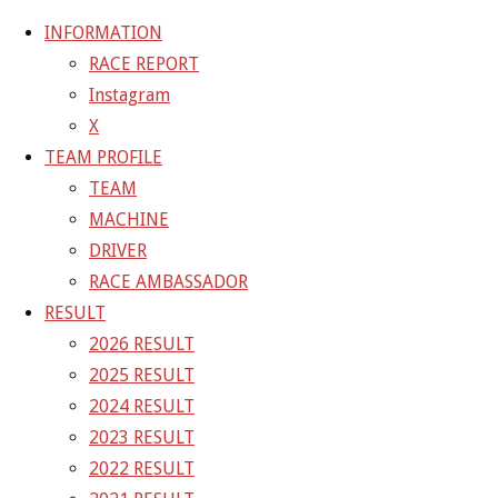
INFORMATION
RACE REPORT
Instagram
コ
X
ン
ホ
GALLERY
【ギャラリー】2024 SUPER GT RD.8
TEAM PROFILE
テ
ー
MOTEGI 11号車 GAINER TANAX Z
24-11-
TEAM
ン
ム
03_sgt_rd8_6932
MACHINE
ツ
DRIVER
へ
24-11-03_sgt_rd8_6932
RACE AMBASSADOR
ス
RESULT
キ
2026 RESULT
フ
1500 × 1000
ピクセル
【ギャラリー】2024 SUPER GT
ッ
2025 RESULT
ル
RD.8 MOTEGI 11号車 GAINER TANAX Z
プ
2024 RESULT
サ
2023 RESULT
イ
前の画像
2022 RESULT
ズ
次の画像