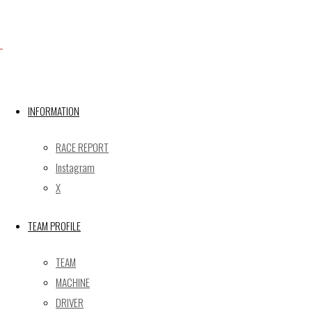
Facebook
INFORMATION
X
RACE REPORT
Instagram
Post calendar
X
2026年8月
月
火
水
木
金
土
日
TEAM PROFILE
1
2
TEAM
3
4
5
6
7
8
9
MACHINE
10
11
12
13
14
15
16
DRIVER
17
18
19
20
21
22
23