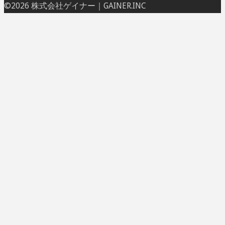
ト
©2026 株式会社ゲイナー｜GAINER.INC
ッ
プ
に
戻
る