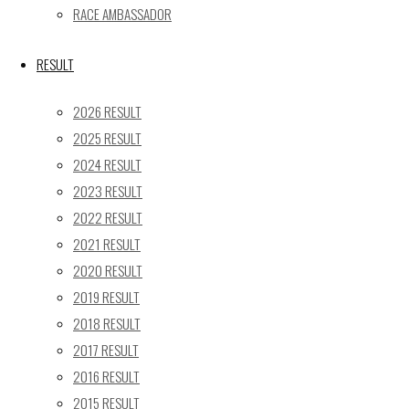
RACE AMBASSADOR
24
25
26
27
28
29
30
31
RESULT
« 5月
2026 RESULT
Recent posts
2025 RESULT
2024 RESULT
【レポート】2026 SUPER GT RD.4 FUJI 11号車 GAINER
2023 RESULT
TANAX Z
【ギャラリー】2026 SUPER GT RD.4 FUJI 11号車
2022 RESULT
GAINER TANAX Z
2021 RESULT
【レポート】2026 SUPER GT RD.2 FUJI 11号車 GAINER
2020 RESULT
TANAX Z
2019 RESULT
【ギャラリー】2026 SUPER GT RD.2 FUJI 11号車
2018 RESULT
GAINER TANAX Z
2017 RESULT
【レポート】2026 SUPER GT RD.1 OKAYAMA 11号車
2016 RESULT
GAINER TANAX Z
2015 RESULT