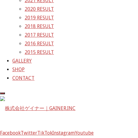
2021 RESULT
GAINER Inc.
2020 RESULT
2019 RESULT
株式会社ゲイナー
2018 RESULT
〒601-1251
2017 RESULT
京都府京都市左京区八瀬花尻町198-1
2016 RESULT
TEL：075-744-3367
2015 RESULT
FAX：075-744-3368
GALLERY
mail@gainer.asia
SHOP
CONTACT
Facebook
Twitter
TikTok
Instagram
Youtube