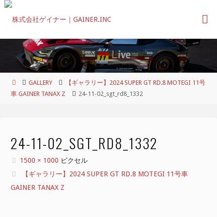
コ
ン
テ
ン
ツ
へ
ス
ホ
GALLERY
【ギャラリー】2024 SUPER GT RD.8 MOTEGI 11号
キ
ー
車 GAINER TANAX Z
24-11-02_sgt_rd8_1332
ッ
ム
プ
24-11-02_SGT_RD8_1332
フ
1500 × 1000
ピクセル
ル
【ギャラリー】2024 SUPER GT RD.8 MOTEGI 11号車
サ
GAINER TANAX Z
イ
ズ