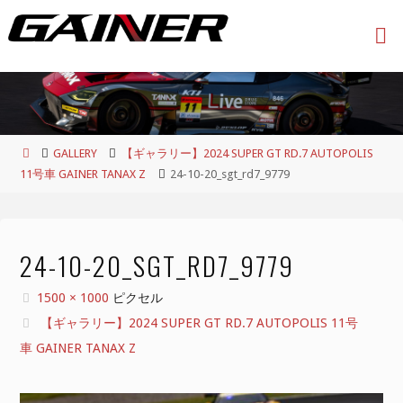
コ
ン
テ
ン
ツ
へ
ス
ホ
GALLERY
【ギャラリー】2024 SUPER GT RD.7 AUTOPOLIS
キ
ー
11号車 GAINER TANAX Z
24-10-20_sgt_rd7_9779
ッ
ム
プ
24-10-20_SGT_RD7_9779
フ
1500 × 1000
ピクセル
ル
【ギャラリー】2024 SUPER GT RD.7 AUTOPOLIS 11号
サ
車 GAINER TANAX Z
イ
ズ