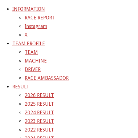
INFORMATION
RACE REPORT
Instagram
コ
X
ン
ホ
GALLERY
【ギャラリー】2024 SUPER GT RD.7
TEAM PROFILE
テ
ー
TEAM
ン
ム
24-10-20_sgt_rd7_11628
MACHINE
ツ
DRIVER
へ
RACE AMBASSADOR
フ
1500 × 1000
ピクセル
【ギャラリー】2024 SUP
ス
RESULT
ル
キ
2026 RESULT
サ
前の画像
ッ
2025 RESULT
イ
次の画像
プ
2024 RESULT
ズ
GAINER Inc.
2023 RESULT
2022 RESULT
株式会社ゲイナー