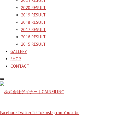
2021 RESULT
〒601-1251
2020 RESULT
京都府京都市左京区八瀬花尻町198-1
2019 RESULT
TEL：075-744-3367
2018 RESULT
FAX：075-744-3368
2017 RESULT
mail@gainer.asia
2016 RESULT
2015 RESULT
GALLERY
SHOP
CONTACT
Facebook
Twitter
TikTok
Instagram
Youtube
Facebook