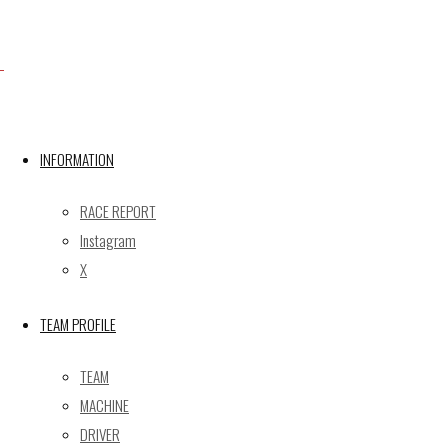
Facebook
INFORMATION
X
RACE REPORT
Instagram
Post calendar
X
2026年8月
月
火
水
木
金
土
日
TEAM PROFILE
1
2
TEAM
3
4
5
6
7
8
9
MACHINE
10
11
12
13
14
15
16
DRIVER
17
18
19
20
21
22
23