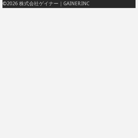
ト
©2026 株式会社ゲイナー｜GAINER.INC
ッ
プ
に
戻
る