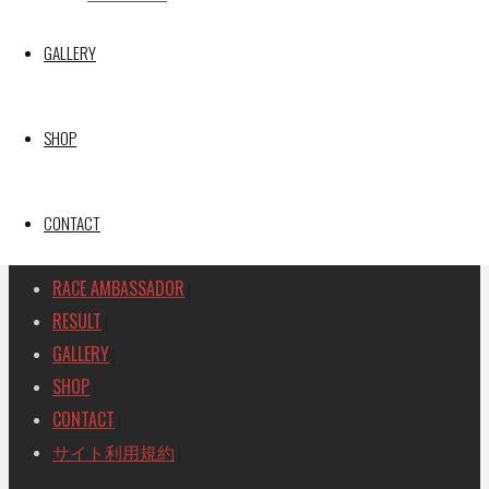
SEARCH
GALLERY
検
検
索
索
TOP
|
対
SHOP
RACE REPORT
|
象:
TEAM
|
MACHINE
CONTACT
|
DRIVER
|
RACE AMBASSADOR
|
RESULT
|
GALLERY
|
SHOP
|
CONTACT
|
サイト利用規約
|