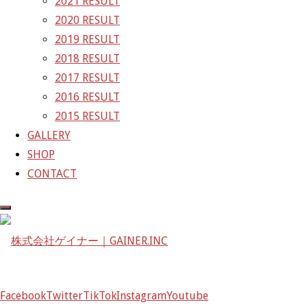
2021 RESULT
GAINER Inc.
2020 RESULT
2019 RESULT
株式会社ゲイナー
2018 RESULT
〒601-1251
2017 RESULT
京都府京都市左京区八瀬花尻町198-1
2016 RESULT
TEL：075-744-3367
2015 RESULT
FAX：075-744-3368
GALLERY
mail@gainer.asia
SHOP
CONTACT
Facebook
Twitter
TikTok
Instagram
Youtube