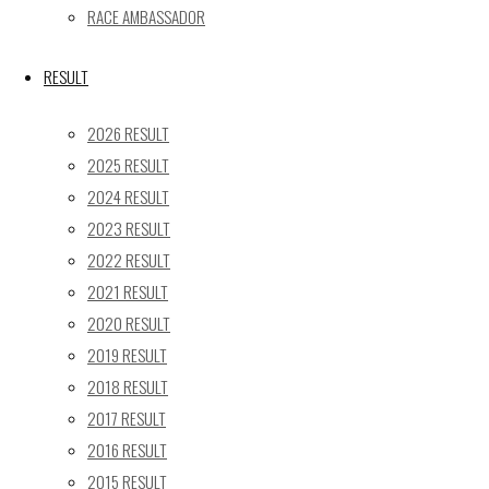
RACE AMBASSADOR
24
25
26
27
28
29
30
31
RESULT
« 5月
2026 RESULT
Recent posts
2025 RESULT
2024 RESULT
【レポート】2026 SUPER GT RD.4 FUJI 11号車 GAINER
2023 RESULT
TANAX Z
【ギャラリー】2026 SUPER GT RD.4 FUJI 11号車
2022 RESULT
GAINER TANAX Z
2021 RESULT
【レポート】2026 SUPER GT RD.2 FUJI 11号車 GAINER
2020 RESULT
TANAX Z
2019 RESULT
【ギャラリー】2026 SUPER GT RD.2 FUJI 11号車
2018 RESULT
GAINER TANAX Z
2017 RESULT
【レポート】2026 SUPER GT RD.1 OKAYAMA 11号車
2016 RESULT
GAINER TANAX Z
2015 RESULT