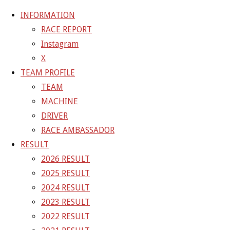
INFORMATION
RACE REPORT
Instagram
コ
X
ン
ホ
GALLERY
【ギャラリー】2024 SUPER GT RD.7
TEAM PROFILE
テ
ー
AUTOPOLIS 11号車 GAINER TANAX Z
24-10-
TEAM
ン
ム
19_sgt_rd7_0032
MACHINE
ツ
DRIVER
へ
24-10-19_sgt_rd7_0032
RACE AMBASSADOR
ス
RESULT
キ
2026 RESULT
フ
1500 × 1000
ピクセル
【ギャラリー】2024 SUPER GT
ッ
2025 RESULT
ル
RD.7 AUTOPOLIS 11号車 GAINER TANAX Z
プ
2024 RESULT
サ
2023 RESULT
イ
前の画像
2022 RESULT
ズ
次の画像