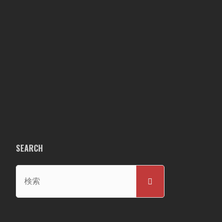
SEARCH
検
検
索
索
対
象: