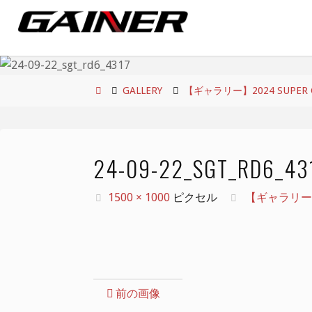
コ
ン
テ
ン
ツ
ホ
GALLERY
【ギャラリー】2024 SUPER GT
へ
ー
ス
ム
キ
24-09-22_SGT_RD6_43
ッ
プ
フ
1500 × 1000
ピクセル
【ギャラリー】20
ル
サ
イ
ズ
前の画像