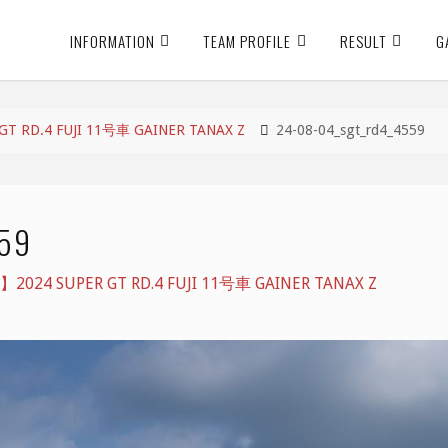
INFORMATION
TEAM PROFILE
RESULT
G
RD.4 FUJI 11号車 GAINER TANAX Z
24-08-04_sgt_rd4_4559
59
4 SUPER GT RD.4 FUJI 11号車 GAINER TANAX Z