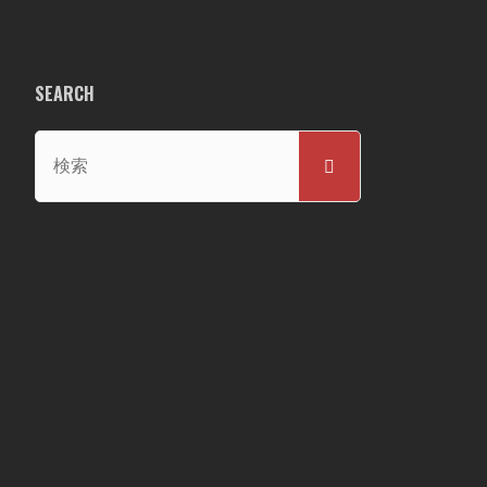
SEARCH
検
検
索
索
対
象: