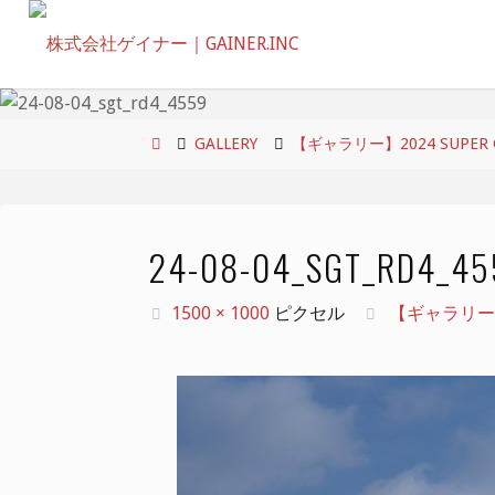
コ
ン
テ
ン
ツ
ホ
GALLERY
【ギャラリー】2024 SUPER GT 
へ
ー
ス
ム
キ
24-08-04_SGT_RD4_45
ッ
プ
フ
1500 × 1000
ピクセル
【ギャラリー】202
ル
サ
イ
ズ