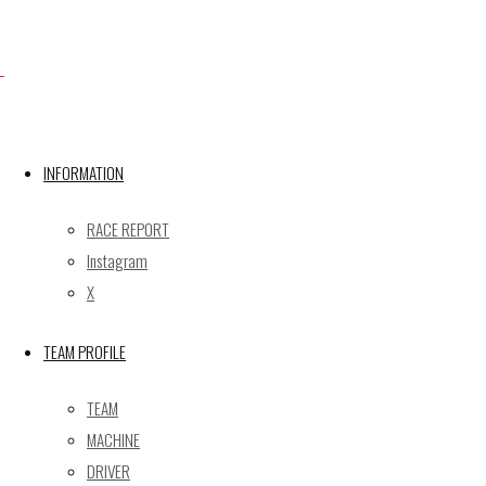
Facebook
X
INFORMATION
RACE REPORT
Post calendar
Instagram
2026年8月
X
月
火
水
木
金
土
日
TEAM PROFILE
1
2
3
4
5
6
7
8
9
TEAM
10
11
12
13
14
15
16
MACHINE
17
18
19
20
21
22
23
DRIVER