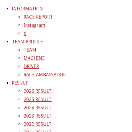
INFORMATION
RACE REPORT
Instagram
コ
X
ン
ホ
GALLERY
【ギャラリー】2024 SUPER GT RD.4 FUJI 11
TEAM PROFILE
テ
ー
号車 GAINER TANAX Z
24-08-04_sgt_rd4_1177
TEAM
ン
ム
MACHINE
ツ
24-08-04_sgt_rd4_1177
DRIVER
へ
RACE AMBASSADOR
ス
RESULT
フ
1500 × 1000
ピクセル
【ギャラリー】2024 SUPER GT
キ
2026 RESULT
ル
RD.4 FUJI 11号車 GAINER TANAX Z
ッ
2025 RESULT
サ
プ
2024 RESULT
イ
前の画像
2023 RESULT
ズ
次の画像
2022 RESULT
GAINER Inc.