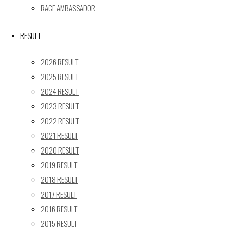
24
25
26
27
28
29
30
RACE AMBASSADOR
31
« 5月
RESULT
Recent posts
2026 RESULT
2025 RESULT
【レポート】2026 SUPER GT RD.4 FUJI 11号車 GAINER
2024 RESULT
TANAX Z
2023 RESULT
【ギャラリー】2026 SUPER GT RD.4 FUJI 11号車
GAINER TANAX Z
2022 RESULT
【レポート】2026 SUPER GT RD.2 FUJI 11号車 GAINER
2021 RESULT
TANAX Z
2020 RESULT
【ギャラリー】2026 SUPER GT RD.2 FUJI 11号車
2019 RESULT
GAINER TANAX Z
2018 RESULT
【レポート】2026 SUPER GT RD.1 OKAYAMA 11号車
2017 RESULT
GAINER TANAX Z
2016 RESULT
2015 RESULT