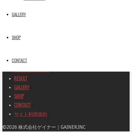
SEARCH
検
GALLERY
検
索
索
TOP
|
対
RACE REPORT
|
象:
SHOP
TEAM
|
MACHINE
|
CONTACT
DRIVER
|
RACE AMBASSADOR
|
RESULT
|
GALLERY
|
SHOP
|
CONTACT
|
サイト利用規約
|
ト
©2026 株式会社ゲイナー｜GAINER.INC