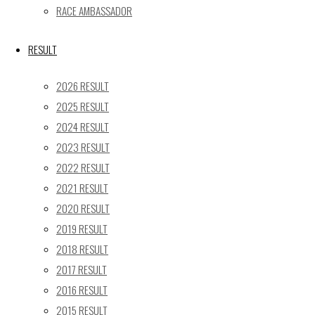
24
25
26
27
28
29
30
RACE AMBASSADOR
31
« 5月
RESULT
Recent posts
2026 RESULT
2025 RESULT
【レポート】2026 SUPER GT RD.4 FUJI 11号車 GAINER
2024 RESULT
TANAX Z
2023 RESULT
【ギャラリー】2026 SUPER GT RD.4 FUJI 11号車
GAINER TANAX Z
2022 RESULT
【レポート】2026 SUPER GT RD.2 FUJI 11号車 GAINER
2021 RESULT
TANAX Z
2020 RESULT
【ギャラリー】2026 SUPER GT RD.2 FUJI 11号車
2019 RESULT
GAINER TANAX Z
2018 RESULT
【レポート】2026 SUPER GT RD.1 OKAYAMA 11号車
2017 RESULT
GAINER TANAX Z
2016 RESULT
2015 RESULT