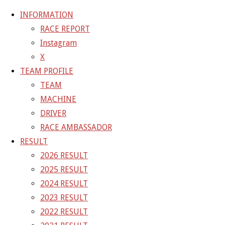
INFORMATION
RACE REPORT
Instagram
コ
X
ン
ホ
GALLERY
【ギャラリー】2024 SUPER GT RD.4 FUJI 11
TEAM PROFILE
テ
ー
号車 GAINER TANAX Z
24-08-03_sgt_rd4_4523
TEAM
ン
ム
MACHINE
ツ
24-08-03_sgt_rd4_4523
DRIVER
へ
RACE AMBASSADOR
ス
RESULT
フ
1500 × 1000
ピクセル
【ギャラリー】2024 SUPER GT
キ
2026 RESULT
ル
RD.4 FUJI 11号車 GAINER TANAX Z
ッ
2025 RESULT
サ
プ
2024 RESULT
イ
前の画像
2023 RESULT
ズ
次の画像
2022 RESULT
GAINER Inc.