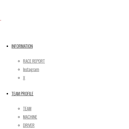
Facebook
X
INFORMATION
RACE REPORT
Post calendar
Instagram
2026年8月
X
月
火
水
木
金
土
日
TEAM PROFILE
1
2
3
4
5
6
7
8
9
TEAM
10
11
12
13
14
15
16
MACHINE
17
18
19
20
21
22
23
DRIVER