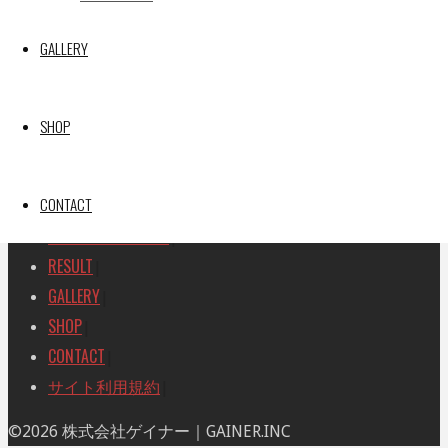
SEARCH
検
GALLERY
検
索
索
TOP
|
対
RACE REPORT
|
象:
SHOP
TEAM
|
MACHINE
|
CONTACT
DRIVER
|
RACE AMBASSADOR
|
RESULT
|
GALLERY
|
SHOP
|
CONTACT
|
サイト利用規約
|
ト
©2026 株式会社ゲイナー｜GAINER.INC