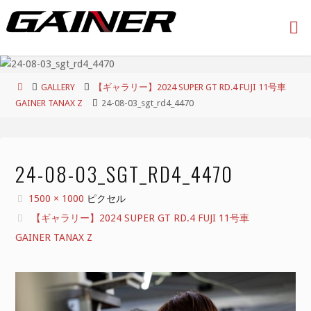
コ
ン
テ
ン
ツ
ホ
GALLERY
【ギャラリー】2024 SUPER GT RD.4 FUJI 11号車
へ
ー
GAINER TANAX Z
24-08-03_sgt_rd4_4470
ス
ム
キ
ッ
プ
24-08-03_SGT_RD4_4470
フ
1500 × 1000
ピクセル
ル
【ギャラリー】2024 SUPER GT RD.4 FUJI 11号車
サ
GAINER TANAX Z
イ
ズ