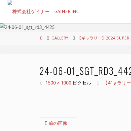
コ
ン
テ
ン
ツ
ホ
GALLERY
【ギャラリー】2024 SUPER GT
へ
ー
ス
ム
キ
24-06-01_SGT_RD3_44
ッ
プ
フ
1500 × 1000
ピクセル
【ギャラリー】20
ル
サ
イ
ズ
前の画像