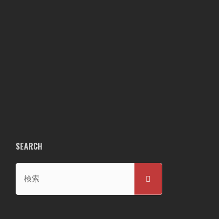
SEARCH
検
検
索
索
対
象: