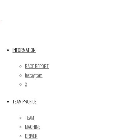
Facebook
INFORMATION
X
RACE REPORT
Instagram
Post calendar
X
2026年8月
月
火
水
木
金
土
日
TEAM PROFILE
1
2
TEAM
3
4
5
6
7
8
9
MACHINE
10
11
12
13
14
15
16
DRIVER
17
18
19
20
21
22
23