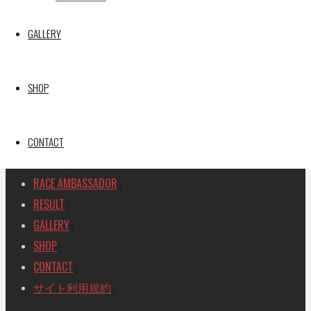
SEARCH
GALLERY
検
検
索
索
TOP
|
対
SHOP
RACE REPORT
|
象:
TEAM
|
MACHINE
CONTACT
|
DRIVER
|
RACE AMBASSADOR
|
RESULT
|
GALLERY
|
SHOP
|
CONTACT
|
サイト利用規約
|