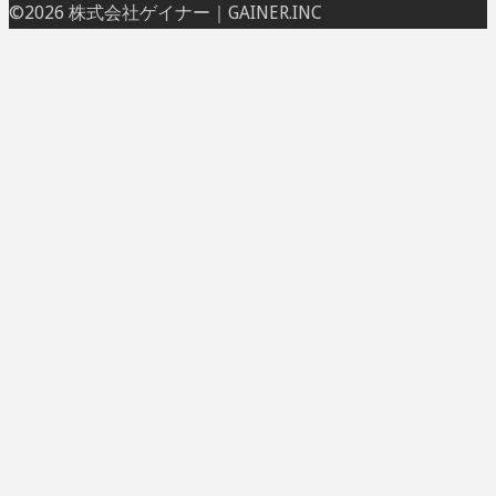
ト
©2026 株式会社ゲイナー｜GAINER.INC
ッ
プ
に
戻
る