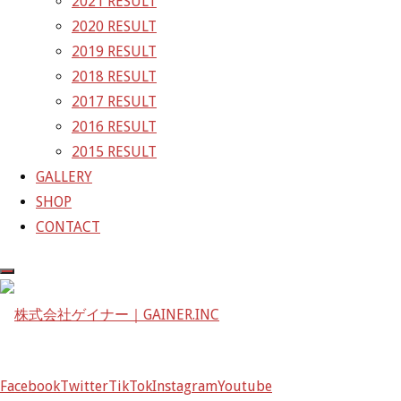
2021 RESULT
GAINER Inc.
2020 RESULT
2019 RESULT
株式会社ゲイナー
2018 RESULT
〒601-1251
2017 RESULT
京都府京都市左京区八瀬花尻町198-1
2016 RESULT
TEL：075-744-3367
2015 RESULT
FAX：075-744-3368
GALLERY
mail@gainer.asia
SHOP
CONTACT
Facebook
Twitter
TikTok
Instagram
Youtube