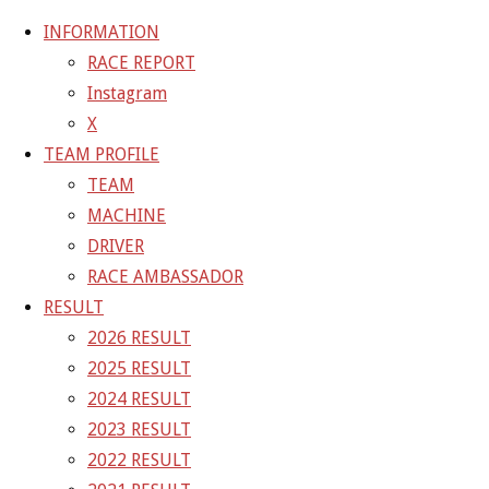
INFORMATION
RACE REPORT
Instagram
コ
X
ン
ホ
GALLERY
【ギャラリー】2024 SUPER GT RD.3
TEAM PROFILE
テ
ー
SUZUKA 11号車 GAINER TANAX Z
24-06-
TEAM
ン
ム
01_sgt_rd3_4170
MACHINE
ツ
DRIVER
へ
24-06-01_sgt_rd3_4170
RACE AMBASSADOR
ス
RESULT
キ
2026 RESULT
フ
1500 × 1000
ピクセル
【ギャラリー】2024 SUPER GT
ッ
2025 RESULT
ル
RD.3 SUZUKA 11号車 GAINER TANAX Z
プ
2024 RESULT
サ
2023 RESULT
イ
前の画像
2022 RESULT
ズ
次の画像