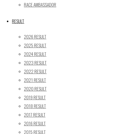
RACE AMBASSADOR
24
25
26
27
28
29
30
31
RESULT
« 5月
2026 RESULT
Recent posts
2025 RESULT
2024 RESULT
【レポート】2026 SUPER GT RD.4 FUJI 11号車 GAINER
2023 RESULT
TANAX Z
【ギャラリー】2026 SUPER GT RD.4 FUJI 11号車
2022 RESULT
GAINER TANAX Z
2021 RESULT
【レポート】2026 SUPER GT RD.2 FUJI 11号車 GAINER
2020 RESULT
TANAX Z
2019 RESULT
【ギャラリー】2026 SUPER GT RD.2 FUJI 11号車
2018 RESULT
GAINER TANAX Z
2017 RESULT
【レポート】2026 SUPER GT RD.1 OKAYAMA 11号車
2016 RESULT
GAINER TANAX Z
2015 RESULT